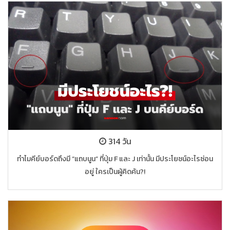
314 วัน
ทำไมคีย์บอร์ดถึงมี “แถบนูน” ที่ปุ่ม F และ J เท่านั้น มีประโยชน์อะไรซ่อน
อยู่ ใครเป็นผู้คิดค้น?!