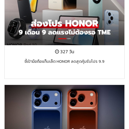
327 วัน
ชี้เป้ามือถือแท็บเล็ต HONOR ลดสุดคุ้มรับโปร 9.9