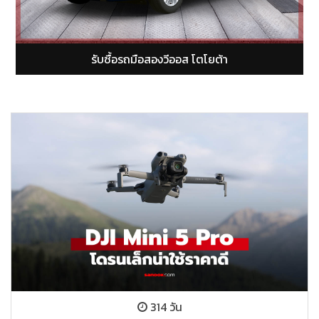
รับซื้อรถมือสองยารีส โตโยต้า
314 วัน