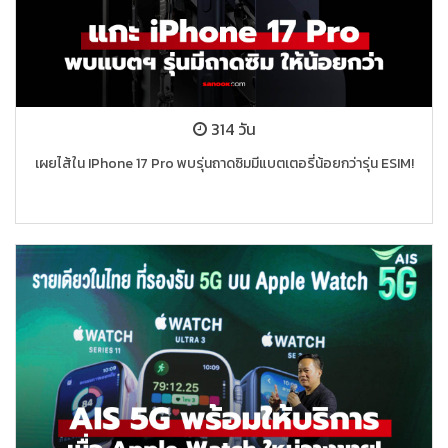
314 วัน
เผยไส้ใน IPhone 17 Pro พบรุ่นถาดซิมมีแบตเตอรี่น้อยกว่ารุ่น ESIM!