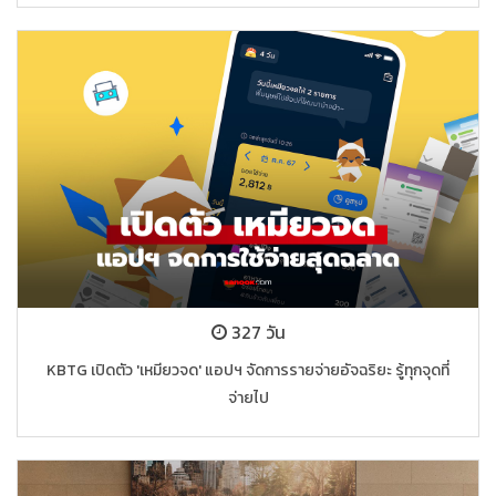
327 วัน
KBTG เปิดตัว 'เหมียวจด' แอปฯ จัดการรายจ่ายอัจฉริยะ รู้ทุกจุดที่
จ่ายไป