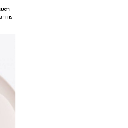
ริบตา
วลาการ