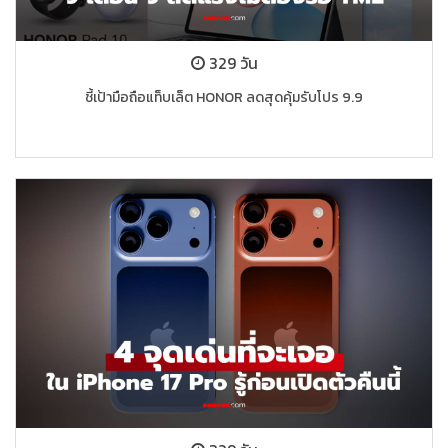
329 วัน
ชี้เป้ามือถือแท็บเล็ต HONOR ลดสุดคุ้มรับโปร 9.9