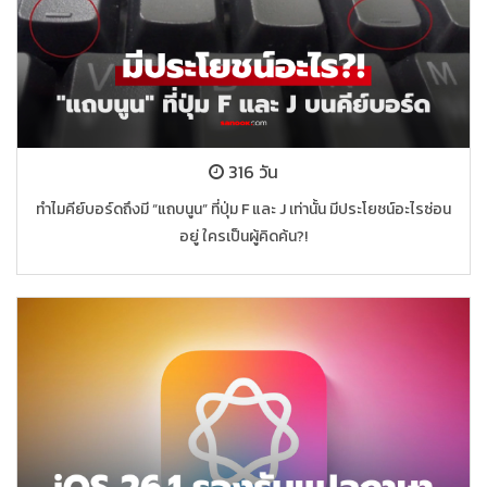
316 วัน
ทำไมคีย์บอร์ดถึงมี “แถบนูน” ที่ปุ่ม F และ J เท่านั้น มีประโยชน์อะไรซ่อน
อยู่ ใครเป็นผู้คิดค้น?!