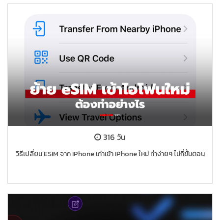
316 วัน
วิธีเปลี่ยน ESIM จาก IPhone เก่าเข้า IPhone ใหม่ ทำง่ายๆ ไม่กี่ขั้นตอน