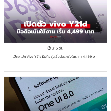
316 วัน
เปิดสเปก Vivo Y21d มือถือรุ่นเริ่มต้นแกร่งในราคา 4,499 บาท