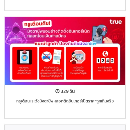
329 วัน
ทรูเตือน! ระวังมิจฉาชีพหลอกติดอินเทอร์เน็ตราคาถูกเกินจริง