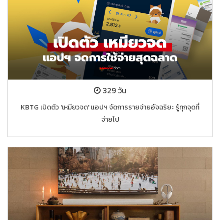
329 วัน
KBTG เปิดตัว 'เหมียวจด' แอปฯ จัดการรายจ่ายอัจฉริยะ รู้ทุกจุดที่
จ่ายไป