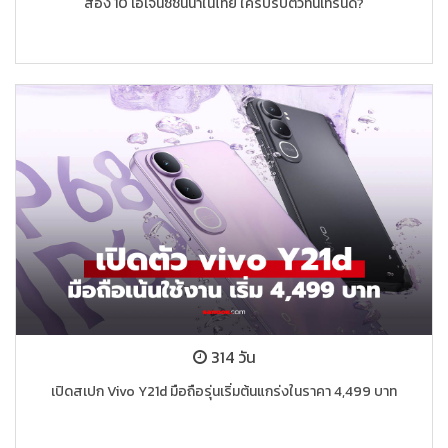
ส่อง 10 เอเจนซี่ชั้นนำในไทย ใครปรับตัวทันเทรนด์?
314 วัน
เปิดสเปก Vivo Y21d มือถือรุ่นเริ่มต้นแกร่งในราคา 4,499 บาท