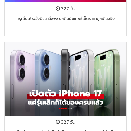
327 วัน
ทรูเตือน! ระวังมิจฉาชีพหลอกติดอินเทอร์เน็ตราคาถูกเกินจริง
327 วัน