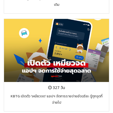
เดิม
327 วัน
KBTG เปิดตัว 'เหมียวจด' แอปฯ จัดการรายจ่ายอัจฉริยะ รู้ทุกจุดที่
จ่ายไป