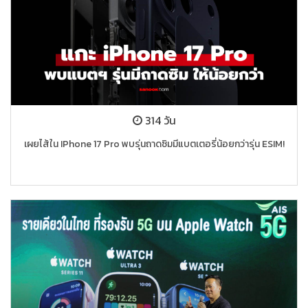
314 วัน
เผยไส้ใน IPhone 17 Pro พบรุ่นถาดซิมมีแบตเตอรี่น้อยกว่ารุ่น ESIM!