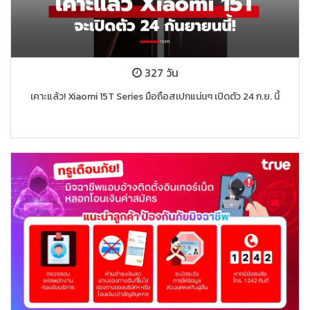
327 วัน
เคาะแล้ว! Xiaomi 15T Series มือถือสเปกแน่นๆ เปิดตัว 24 ก.ย. นี้