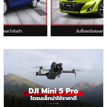
รับซื้อรถมือสองอัลติส โตโยต้า