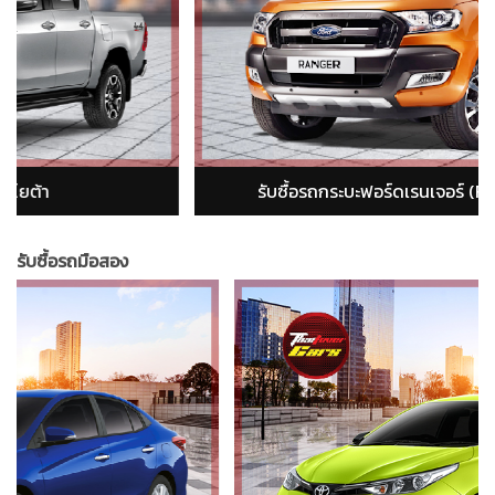
รับซื้อรถกระบะอีซูซุ ดีแม็ก (isuzu dmax)
รับซื้อรถมือสอง