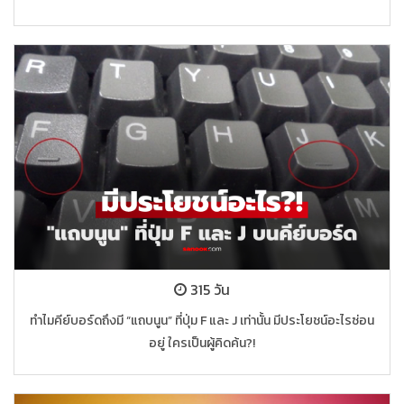
315 วัน
ทำไมคีย์บอร์ดถึงมี “แถบนูน” ที่ปุ่ม F และ J เท่านั้น มีประโยชน์อะไรซ่อน
อยู่ ใครเป็นผู้คิดค้น?!