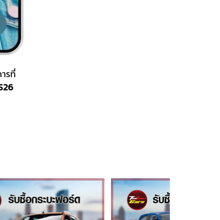
ารที่
S26