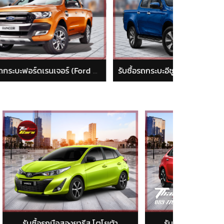
รับซื้อรถกระบะฟอร์ดเรนเจอร์ (Ford Ranger)
รับซื้อรถกระบะอีซูซุ ดีแม็ก (isuzu dmax)
ต้า
รับซื้อรถมือสองอัลติส โตโยต้า
รับซื้อรถมือ