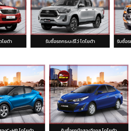
รับซื้อรถกระบะรีโว่ โตโยต้า
บซื้อรถมือสองวีออส โตโยต้า
รับซื้อรถมือสองยารีส โตโย