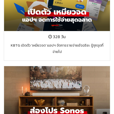
328 วัน
KBTG เปิดตัว 'เหมียวจด' แอปฯ จัดการรายจ่ายอัจฉริยะ รู้ทุกจุดที่
จ่ายไป