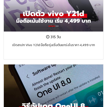
315 วัน
เปิดสเปก Vivo Y21d มือถือรุ่นเริ่มต้นแกร่งในราคา 4,499 บาท