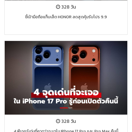
328 วัน
ชี้เป้ามือถือแท็บเล็ต HONOR ลดสุดคุ้มรับโปร 9.9
328 วัน
4 ฟีเจอร์เด่นที่คาดว่าจะมาใน IPhone 17 Pro และ Pro Max คืนนี้