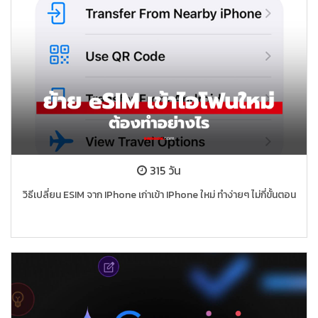
315 วัน
วิธีเปลี่ยน ESIM จาก IPhone เก่าเข้า IPhone ใหม่ ทำง่ายๆ ไม่กี่ขั้นตอน