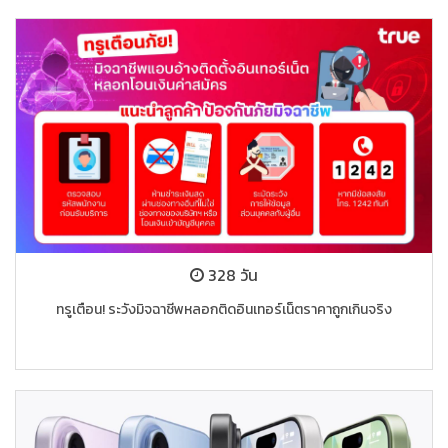
328 วัน
ทรูเตือน! ระวังมิจฉาชีพหลอกติดอินเทอร์เน็ตราคาถูกเกินจริง