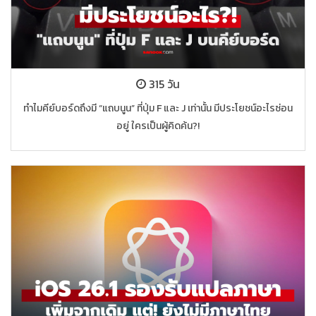
315 วัน
ทำไมคีย์บอร์ดถึงมี “แถบนูน” ที่ปุ่ม F และ J เท่านั้น มีประโยชน์อะไรซ่อน
อยู่ ใครเป็นผู้คิดค้น?!