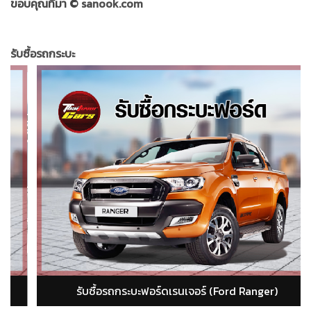
ขอบคุณที่มา ©
sanook.com
รับซื้อรถกระบะ
รับซื้อรถกระบะอีซูซุ ดีแม็ก (isuzu dmax)