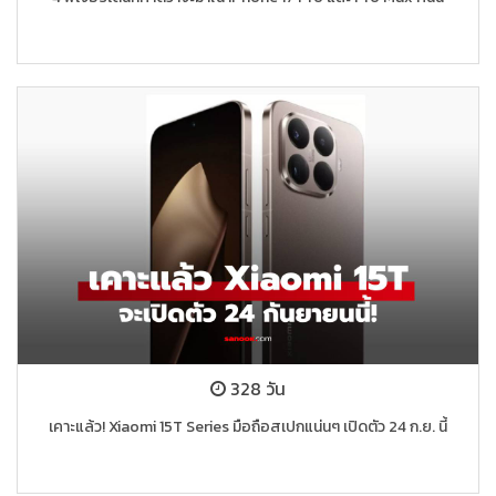
328 วัน
เคาะแล้ว! Xiaomi 15T Series มือถือสเปกแน่นๆ เปิดตัว 24 ก.ย. นี้