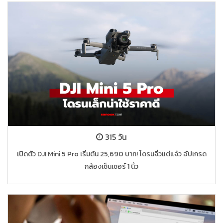
315 วัน
เปิดตัว DJI Mini 5 Pro เริ่มต้น 25,690 บาท! โดรนจิ๋วแต่แจ๋ว อัปเกรด
กล้องเซ็นเซอร์ 1 นิ้ว