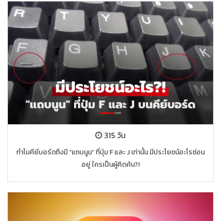
315 วัน
ทำไมคีย์บอร์ดถึงมี “แถบนูน” ที่ปุ่ม F และ J เท่านั้น มีประโยชน์อะไรซ่อน
อยู่ ใครเป็นผู้คิดค้น?!