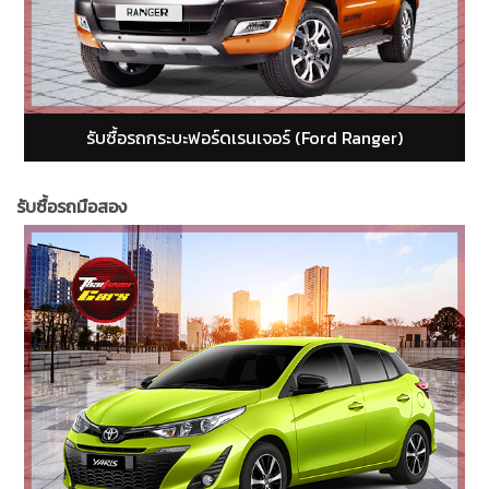
รับซื้อรถกระบะอีซูซุ ดีแม็ก (isuzu dmax)
รับซื้อรถมือสอง