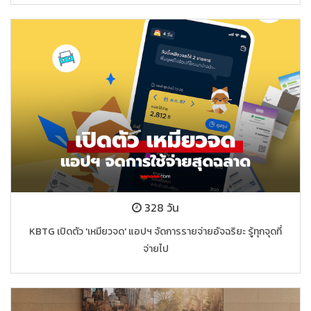
328 วัน
KBTG เปิดตัว 'เหมียวจด' แอปฯ จัดการรายจ่ายอัจฉริยะ รู้ทุกจุดที่
จ่ายไป