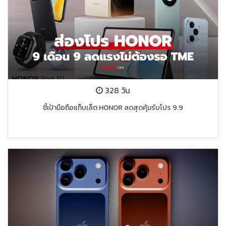
328 วัน
ชี้เป้ามือถือแท็บเล็ต HONOR ลดสุดคุ้มรับโปร 9.9