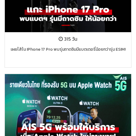
315 วัน
เผยไส้ใน IPhone 17 Pro พบรุ่นถาดซิมมีแบตเตอรี่น้อยกว่ารุ่น ESIM!