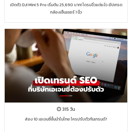
เปิดตัว DJI Mini 5 Pro เริ่มต้น 25,690 บาท! โดรนจิ๋วแต่แจ๋ว อัปเกรด
กล้องเซ็นเซอร์ 1 นิ้ว
315 วัน
ส่อง 10 เอเจนซี่ชั้นนำในไทย ใครปรับตัวทันเทรนด์?