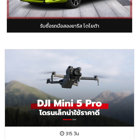
รับซื้อรถมือสองอัลติส โตโยต้า
315 วัน