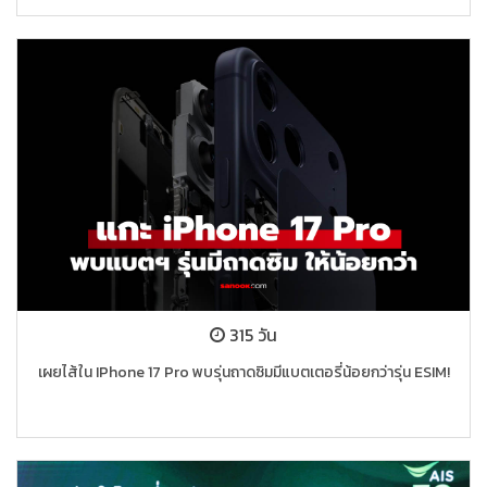
315 วัน
เผยไส้ใน IPhone 17 Pro พบรุ่นถาดซิมมีแบตเตอรี่น้อยกว่ารุ่น ESIM!