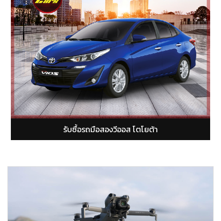
รับซื้อรถมือสองยารีส โตโยต้า