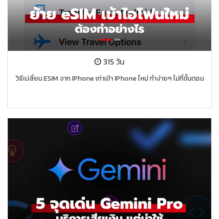
315 วัน
วิธีเปลี่ยน ESIM จาก IPhone เก่าเข้า IPhone ใหม่ ทำง่ายๆ ไม่กี่ขั้นตอน