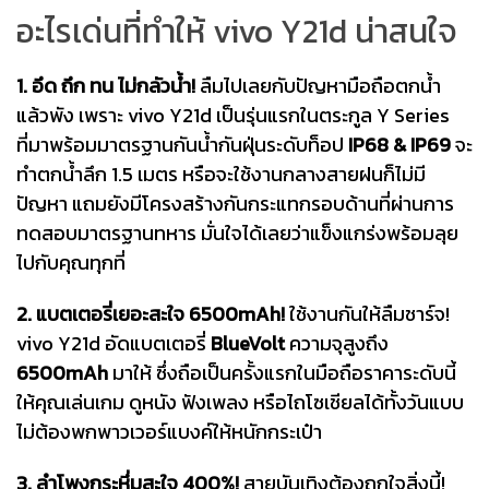
อะไรเด่นที่ทำให้ vivo Y21d น่าสนใจ
1. อึด ถึก ทน ไม่กลัวน้ำ!
ลืมไปเลยกับปัญหามือถือตกน้ำ
แล้วพัง เพราะ vivo Y21d เป็นรุ่นแรกในตระกูล Y Series
ที่มาพร้อมมาตรฐานกันน้ำกันฝุ่นระดับท็อป
IP68 & IP69
จะ
ทำตกน้ำลึก 1.5 เมตร หรือจะใช้งานกลางสายฝนก็ไม่มี
ปัญหา แถมยังมีโครงสร้างกันกระแทกรอบด้านที่ผ่านการ
ทดสอบมาตรฐานทหาร มั่นใจได้เลยว่าแข็งแกร่งพร้อมลุย
ไปกับคุณทุกที่
2. แบตเตอรี่เยอะสะใจ 6500mAh!
ใช้งานกันให้ลืมชาร์จ!
vivo Y21d อัดแบตเตอรี่
BlueVolt
ความจุสูงถึง
6500mAh
มาให้ ซึ่งถือเป็นครั้งแรกในมือถือราคาระดับนี้
ให้คุณเล่นเกม ดูหนัง ฟังเพลง หรือไถโซเชียลได้ทั้งวันแบบ
ไม่ต้องพกพาวเวอร์แบงค์ให้หนักกระเป๋า
3. ลำโพงกระหึ่มสะใจ 400%!
สายบันเทิงต้องถูกใจสิ่งนี้!