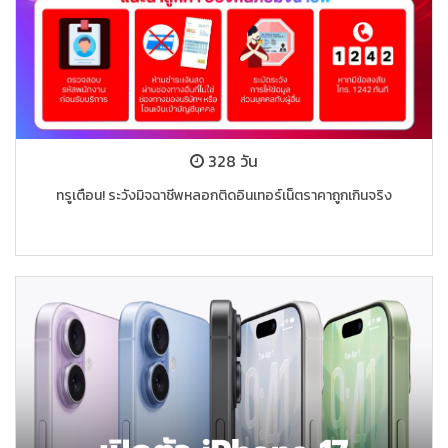
328 วัน
ทรูเตือน! ระวังมิจฉาชีพหลอกติดอินเทอร์เน็ตราคาถูกเกินจริง