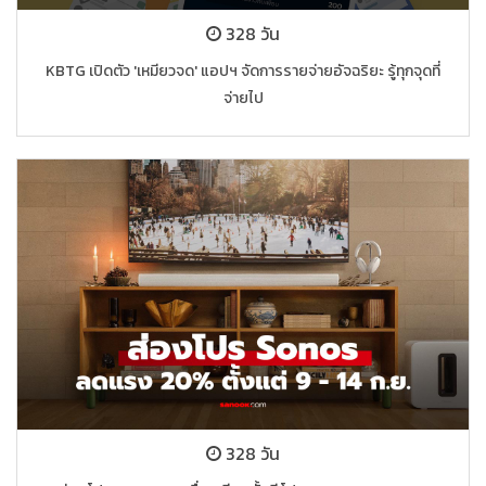
328 วัน
KBTG เปิดตัว 'เหมียวจด' แอปฯ จัดการรายจ่ายอัจฉริยะ รู้ทุกจุดที่
จ่ายไป
328 วัน