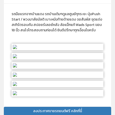
รถมือแรกจากบ้านแดง รถบ้านเดิมๆดูแลศูนย์ทุกระยะ ปุ่มPush
Start / พวงมาลัยมัลติ เบาะหนังท้ายด้ายแดง จอสัมผัส ชุดแต่ง
สเกิร์ตรอบคัน สปอยร์เลอย์หลัง ล้อแม็กแท้ Wads Sport ขอบ
18 นิ้ว สนใจโทรสอบถามก่อนได้ ยินดีปรึกษาทุกเงื่อนไขครับ
ลงประกาศขายรถยนต์ฟรี คลิกที่นี่่