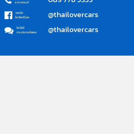
ราคารถยนต์
@thailovercars
เฟสบุ๊ค
อินบ็อกได้เลย
@thailovercars
ไลน์ไอดี
ประเมิณรถมือสอง