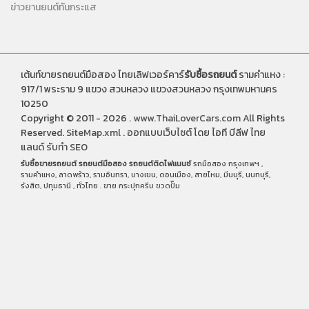
ข่าวยานยนต์ทันกระแส
เต้นท์ขายรถยนต์มือสอง ไทยเลิฟเวอร์คาร์
รับซื้อรถยนต์
รามคำแหง :
917/1 พระราม 9 แขวง สวนหลวง แขวงสวนหลวง กรุงเทพมหานคร
10250
Copyright © 2011 - 2026 .
www.ThaiLoverCars.com
All Rights
Reserved.
SiteMap.xml
.
ออกแบบเว็บไซต์
โดย ไอที บีลีฟ ไทย
แลนด์
รับทำ SEO
รับซื้อขายรถยนต์
รถยนต์มือสอง
รถยนต์ติดไฟแนนซ์
รถมือสอง กรุงเทพฯ ,
รามคำแหง, ลาดพร้าว, รามอินทรา, บางเขน, ดอนเมือง, สายไหม, มีนบุรี, นนทบุรี,
รังสิต, ปทุมธานี , ทั่วไทย . ขาย
กระปุกครีม
ขวดปั๊ม