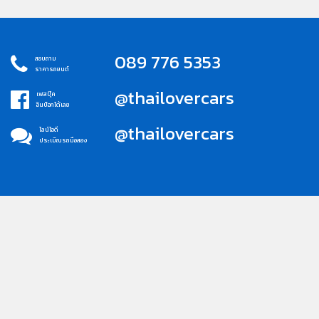
089 776 5353
สอบถาม
ราคารถยนต์
@thailovercars
เฟสบุ๊ค
อินบ็อกได้เลย
@thailovercars
ไลน์ไอดี
ประเมิณรถมือสอง