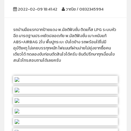
2022-02-09 18:41:42
วาณิช / 0832345994
รถบ้านมือแรกจากป้ายแดง พ.มัลติฟังชั่น ติดแก๊ส LPG ระบบหัว
ฉีด มารตฐานประหยัดปลอดภัย พ.มัลติฟังชั่น เบาะหนังแท้
ABS+AIRBAG 2ใบ พื้นปูกระบะ บันไดข้าง รถพร้อมใช้ไม่มี
อุบัติเหตุ ไม่เคยบรรทุกหนัก ไฟแนนท์ผ่านง่ายไม่ยุ่งยากซื้อคน
เดียวได้ ทดลองขับก่อนตัดสินใจได้ครับ ยินดีปรึกษาทุกเงื่อนไข
สนใจโทรสอบถามได้เลยครับ