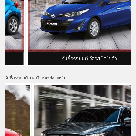
รับซื้อรถยนต์ วีออส โตโยต้า
รับซื้อรถยนต์ มาสด้า Mazda ทุกรุ่น