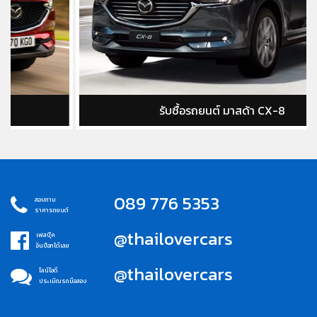
รับซื้อรถยนต์ มาสด้า CX-8
089 776 5353
สอบถาม
ราคารถยนต์
@thailovercars
เฟสบุ๊ค
อินบ็อกได้เลย
@thailovercars
ไลน์ไอดี
ประเมิณรถมือสอง