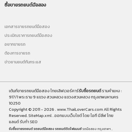
ซื้อขายรถยนต์มือสอง
เอกสารขายรถยนต์มือสอง
ประเมิณราคารถยนต์มือสอง
อยากขายรถ
ต้องการขายรถ
ข่าวยานยนต์ทันกระแส
เต้นท์ขายรถยนต์มือสอง ไทยเลิฟเวอร์คาร์
รับซื้อรถยนต์
รามคำแหง :
917/1 พระราม 9 แขวง สวนหลวง แขวงสวนหลวง กรุงเทพมหานคร
10250
Copyright © 2011 - 2026 .
www.ThaiLoverCars.com
All Rights
Reserved.
SiteMap.xml
.
ออกแบบเว็บไซต์
โดย ไอที บีลีฟ ไทย
แลนด์
รับทำ SEO
รับซื้อขายรถยนต์
รถยนต์มือสอง
รถยนต์ติดไฟแนนซ์
รถมือสอง กรุงเทพฯ ,