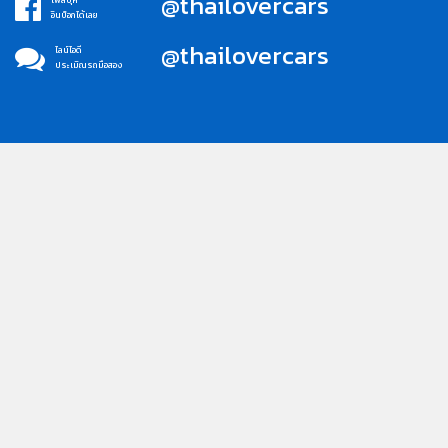
@thailovercars
เฟสบุ๊ค
อินบ็อกได้เลย
@thailovercars
ไลน์ไอดี
ประเมิณรถมือสอง