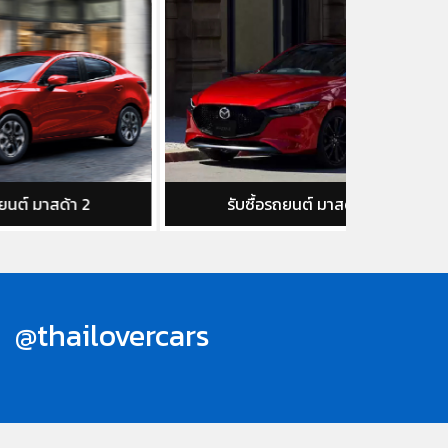
รับซื้อรถยนต์ มาสด้า 3
รับซื้
@thailovercars