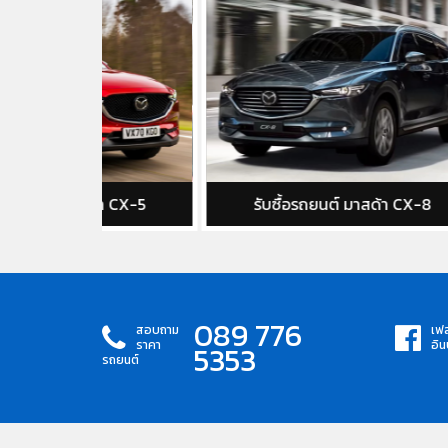
้า CX-5
รับซื้อรถยนต์ มาสด้า CX-8
รับ
089 776
สอบถาม
เฟส
ราคา
อิน
5353
รถยนต์