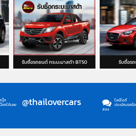
ซื้อรถยนต์ กระบะมาสด้า BT50
รับซื้อรถยนต์ มาสด้า 2
@thailovercars
บุ๊ค
ไลน์ไอดี
บ็อกได้เลย
ประเมิณรถมือ
สอง