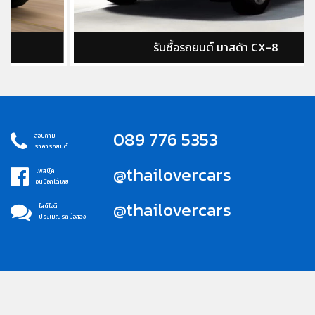
รับซื้อรถยนต์ มาสด้า CX-8
089 776 5353
สอบถาม
ราคารถยนต์
@thailovercars
เฟสบุ๊ค
อินบ็อกได้เลย
@thailovercars
ไลน์ไอดี
ประเมิณรถมือสอง