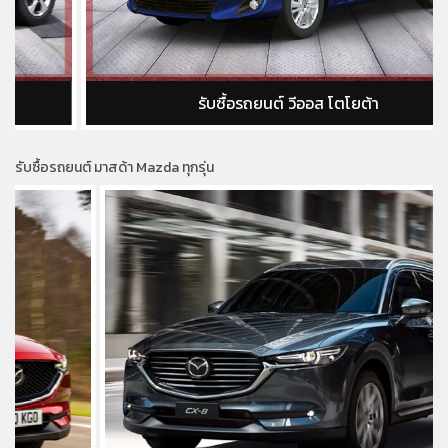
รับซื้อรถยนต์ วีออส โตโยต้า
รับซื้อรถยนต์ มาสด้า Mazda ทุกรุ่น