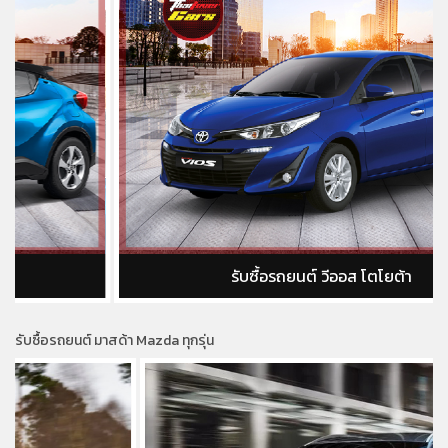
รับซื้อรถยนต์ วีออส โตโยต้า
รับซื้อรถยนต์ มาสด้า Mazda ทุกรุ่น