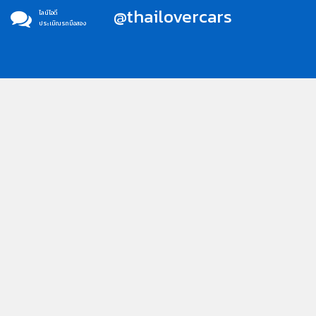
@thailovercars
ไลน์ไอดี
ประเมิณรถมือสอง