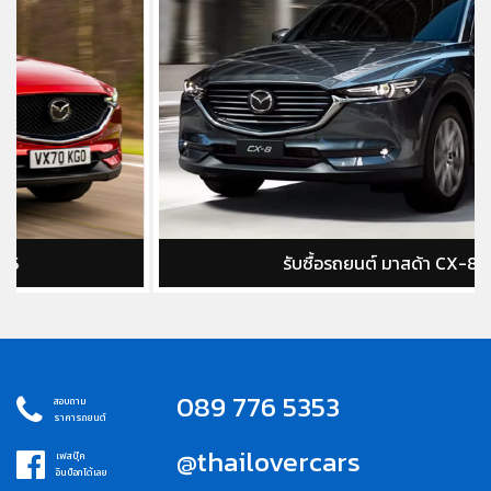
รับซื้อรถยนต์ มาสด้า CX-8
089 776 5353
สอบถาม
ราคารถยนต์
@thailovercars
เฟสบุ๊ค
อินบ็อกได้เลย