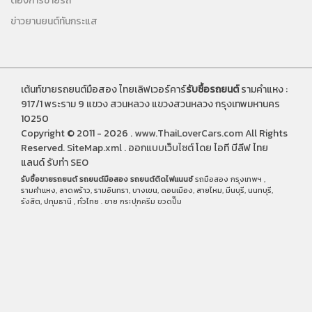
ต้องการขายรถ
ข่าวยานยนต์ทันกระแส
เต้นท์ขายรถยนต์มือสอง ไทยเลิฟเวอร์คาร์
รับซื้อรถยนต์
รามคำแหง :
917/1 พระราม 9 แขวง สวนหลวง แขวงสวนหลวง กรุงเทพมหานคร
10250
Copyright © 2011 - 2026 .
www.ThaiLoverCars.com
All Rights
Reserved.
SiteMap.xml
.
ออกแบบเว็บไซต์
โดย ไอที บีลีฟ ไทย
แลนด์
รับทำ SEO
รับซื้อขายรถยนต์
รถยนต์มือสอง
รถยนต์ติดไฟแนนซ์
รถมือสอง กรุงเทพฯ ,
รามคำแหง, ลาดพร้าว, รามอินทรา, บางเขน, ดอนเมือง, สายไหม, มีนบุรี, นนทบุรี,
รังสิต, ปทุมธานี , ทั่วไทย . ขาย
กระปุกครีม
ขวดปั๊ม