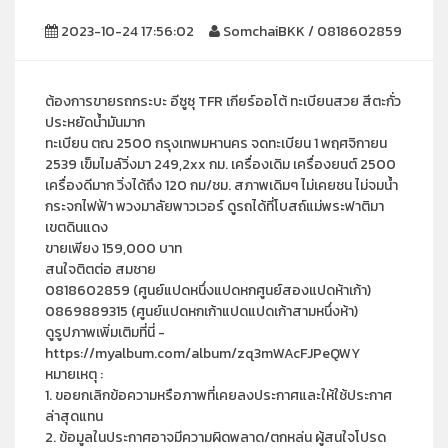
2023-10-24 17:56:02
SomchaiBKK / 0818602859
ต้องการขายรถกระบะ อีซูซุ TFR เกียร์ออโต้ ทะเบียนสวย สีตะกั่ว
ประหยัดน้ำมันมาก
ทะเบียน ตณ 2500 กรุงเทพมหานคร จดทะเบียน 1 พฤศจิกายน
2539 เข็มไมล์วิ่งมา 249,2xx กม. เครื่องเดิม เครื่องยนต์ 2500
เครื่องดีมาก วิ่งได้ถึง 120 กม/ชม. สภาพเดิมๆ ไม่เคยชน ไม่จมน้ำ
กระจกไฟฟ้า พวงมาลัยพาวเวอร์ ดูรถได้ที่โบสถ์แม่พระฟาติมา
เขตดินแดง
ขายเพียง 159,000 บาท
สนใจติตต่อ สมชาย
0818602859 (ศูนย์แปดหนึ่งแปดหกศูนย์สองแปดห้าเก้า)
0869889315 (ศูนย์แปดหกเก้าแปดแปดเก้าสามหนึ่งห้า)
ดูรูปภาพเพิ่มเติมที่นี่ -
https://myalbum.com/album/zq3mWAcFJPeQWY
หมายเหตุ :
1. ขอยกเลิกข้อความหรือภาพที่เคยลงประกาศและให้ใช้ประกาศ
ล่าสุดแทน
2. ข้อมูลในประกาศอาจมีความผิดพลาด/ตกหล่น ผู้สนใจโปรด