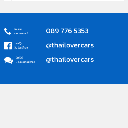
089 776 5353
สอบถาม
ราคารถยนต์
@thailovercars
เฟสบุ๊ค
อินบ็อกได้เลย
@thailovercars
ไลน์ไอดี
ประเมิณรถมือสอง