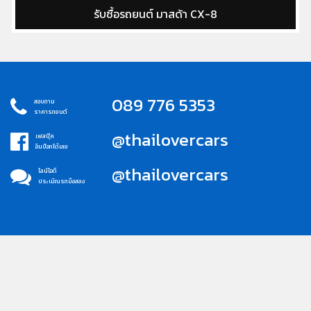
ต์ มาสด้า CX-8
รับซื้อรถยนต์ กระ
089 776 5353
สอบถาม
ราคารถยนต์
@thailovercars
เฟสบุ๊ค
อินบ็อกได้เลย
@thailovercars
ไลน์ไอดี
ประเมิณรถมือสอง