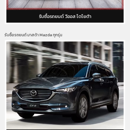
 โตโยต้า
รับซื้อรถยนต์ ยารีส โตโย
รับซื้อรถยนต์ มาสด้า Mazda ทุกรุ่น