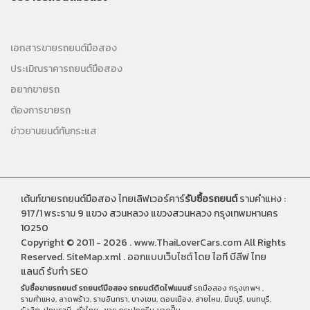
เอกสารขายรถยนต์มือสอง
ประเมิณราคารถยนต์มือสอง
อยากขายรถ
ต้องการขายรถ
ข่าวยานยนต์ทันกระแส
เต้นท์ขายรถยนต์มือสอง ไทยเลิฟเวอร์คาร์
รับซื้อรถยนต์
รามคำแหง :
917/1 พระราม 9 แขวง สวนหลวง แขวงสวนหลวง กรุงเทพมหานคร
10250
Copyright © 2011 - 2026 .
www.ThaiLoverCars.com
All Rights
Reserved.
SiteMap.xml
.
ออกแบบเว็บไซต์
โดย ไอที บีลีฟ ไทย
แลนด์
รับทำ SEO
รับซื้อขายรถยนต์
รถยนต์มือสอง
รถยนต์ติดไฟแนนซ์
รถมือสอง กรุงเทพฯ ,
รามคำแหง, ลาดพร้าว, รามอินทรา, บางเขน, ดอนเมือง, สายไหม, มีนบุรี, นนทบุรี,