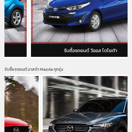
รับซื้อรถยนต์ วีออส โตโยต้า
รับซื้อรถยนต์ มาสด้า Mazda ทุกรุ่น