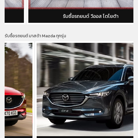
รับซื้อรถยนต์ วีออส โตโยต้า
รับซื้อรถยนต์ มาสด้า Mazda ทุกรุ่น