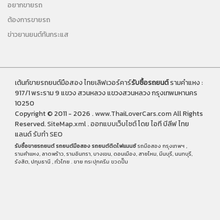
อยากขายรถ
ต้องการขายรถ
ข่าวยานยนต์ทันกระแส
เต้นท์ขายรถยนต์มือสอง ไทยเลิฟเวอร์คาร์
รับซื้อรถยนต์
รามคำแหง :
917/1 พระราม 9 แขวง สวนหลวง แขวงสวนหลวง กรุงเทพมหานคร
10250
Copyright © 2011 - 2026 .
www.ThaiLoverCars.com
All Rights
Reserved.
SiteMap.xml
.
ออกแบบเว็บไซต์
โดย ไอที บีลีฟ ไทย
แลนด์
รับทำ SEO
รับซื้อขายรถยนต์
รถยนต์มือสอง
รถยนต์ติดไฟแนนซ์
รถมือสอง กรุงเทพฯ ,
รามคำแหง, ลาดพร้าว, รามอินทรา, บางเขน, ดอนเมือง, สายไหม, มีนบุรี, นนทบุรี,
รังสิต, ปทุมธานี , ทั่วไทย . ขาย
กระปุกครีม
ขวดปั๊ม