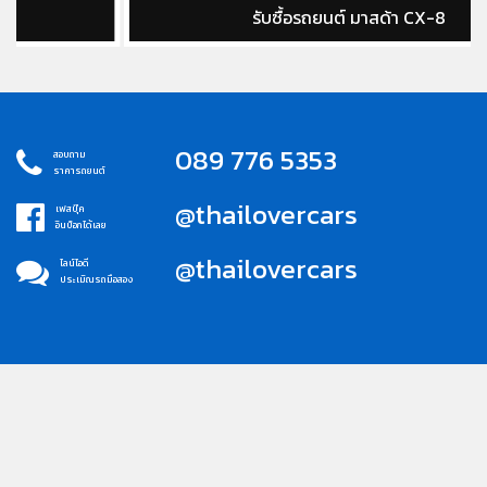
รับซื้อรถยนต์ มาสด้า CX-8
089 776 5353
สอบถาม
ราคารถยนต์
@thailovercars
เฟสบุ๊ค
อินบ็อกได้เลย
@thailovercars
ไลน์ไอดี
ประเมิณรถมือสอง