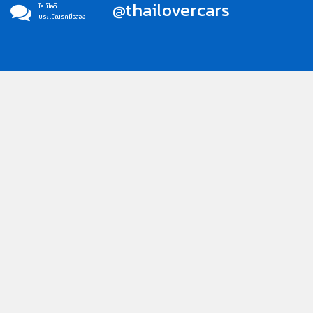
@thailovercars
ไลน์ไอดี
ประเมิณรถมือสอง