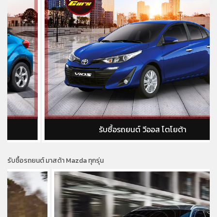
รับซื้อรถยนต์ วีออส โตโยต้า
รับซื้อรถยนต์ มาสด้า Mazda ทุกรุ่น