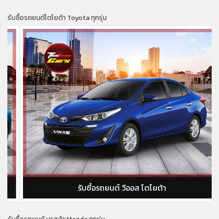
รับซื้อรถยนต์โตโยต้า Toyota ทุกรุ่น
รับซื้อรถยนต์ วีออส โตโยต้า