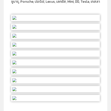
ซูบารุ, Porsche, ปอร์เช่, Lexus, เลกซัส, Mini, มินิ, Tesla, เทสลา