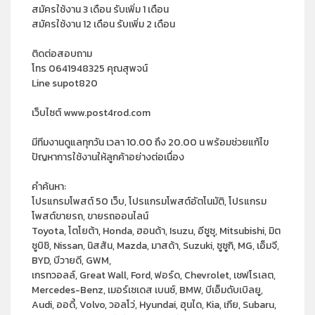
สมัครใช้งาน 3 เดือน รับเพิ่ม 1 เดือน
สมัครใช้งาน 12 เดือน รับเพิ่ม 2 เดือน
ติดต่อสอบถาม
โทร 0641948325 คุณสุพจน์
Line supot820
เว็บไซต์ www.post4rod.com
มีทีมงานดูแลทุกวัน เวลา 10.00 ถึง 20.00 น พร้อมช่วยแก้ไข
ปัญหาการใช้งานให้ลูกค้าอย่างต่อเนื่อง
คำค้นหา:
โปรแกรมโพสต์ 50 เว็บ, โปรแกรมโพสต์อัตโนมัติ, โปรแกรม
โพสต์ขายรถ, ขายรถออนไลน์
Toyota, โตโยต้า, Honda, ฮอนด้า, Isuzu, อีซูซุ, Mitsubishi, มิต
ซูบิชิ, Nissan, นิสสัน, Mazda, มาสด้า, Suzuki, ซูซูกิ, MG, เอ็มจี,
BYD, บีวายดี, GWM,
เกรทวอลล์, Great Wall, Ford, ฟอร์ด, Chevrolet, เชฟโรเลต,
Mercedes-Benz, เมอร์เซเดส เบนซ์, BMW, บีเอ็มดับเบิลยู,
Audi, ออดี้, Volvo, วอลโว่, Hyundai, ฮุนได, Kia, เกีย, Subaru,