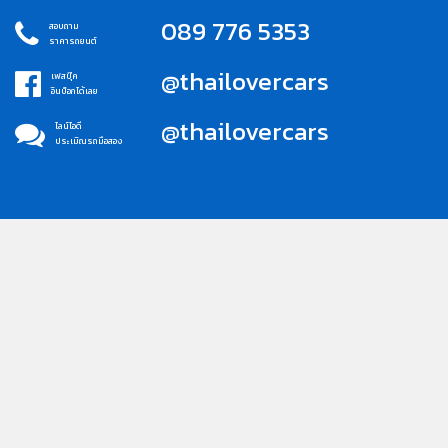
089 776 5353
สอบถาม
ราคารถยนต์
@thailovercars
เฟสบุ๊ค
อินบ็อกได้เลย
@thailovercars
ไลน์ไอดี
ประเมิณรถมือสอง