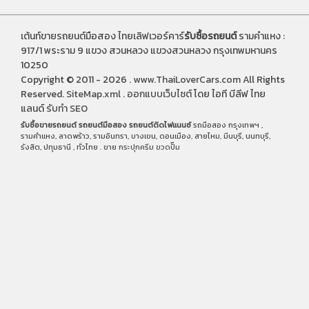
เต้นท์ขายรถยนต์มือสอง ไทยเลิฟเวอร์คาร์
รับซื้อรถยนต์
รามคำแหง :
917/1 พระราม 9 แขวง สวนหลวง แขวงสวนหลวง กรุงเทพมหานคร
10250
Copyright © 2011 - 2026 .
www.ThaiLoverCars.com
All Rights
Reserved.
SiteMap.xml
.
ออกแบบเว็บไซต์
โดย ไอที บีลีฟ ไทย
แลนด์
รับทำ SEO
รับซื้อขายรถยนต์
รถยนต์มือสอง
รถยนต์ติดไฟแนนซ์
รถมือสอง กรุงเทพฯ ,
รามคำแหง, ลาดพร้าว, รามอินทรา, บางเขน, ดอนเมือง, สายไหม, มีนบุรี, นนทบุรี,
รังสิต, ปทุมธานี , ทั่วไทย . ขาย
กระปุกครีม
ขวดปั๊ม