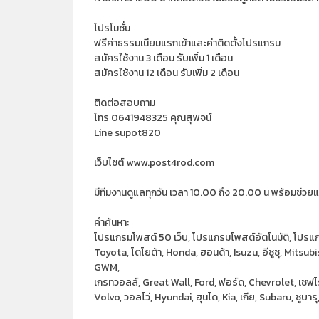
โปรโมชั่น
ฟรีค่าธรรมเนียมแรกเข้าและค่าติดตั้งโปรแกรม
สมัครใช้งาน 3 เดือน รับเพิ่ม 1 เดือน
สมัครใช้งาน 12 เดือน รับเพิ่ม 2 เดือน
ติดต่อสอบถาม
โทร 0641948325 คุณสุพจน์
Line supot820
เว็บไซต์ www.post4rod.com
มีทีมงานดูแลทุกวัน เวลา 10.00 ถึง 20.00 น พร้อมช่วยแก
คำค้นหา:
โปรแกรมโพสต์ 50 เว็บ, โปรแกรมโพสต์อัตโนมัติ, โปร
Toyota, โตโยต้า, Honda, ฮอนด้า, Isuzu, อีซูซุ, Mitsubishi
GWM,
เกรทวอลล์, Great Wall, Ford, ฟอร์ด, Chevrolet, เชฟโร
Volvo, วอลโว่, Hyundai, ฮุนได, Kia, เกีย, Subaru, ซูบารุ