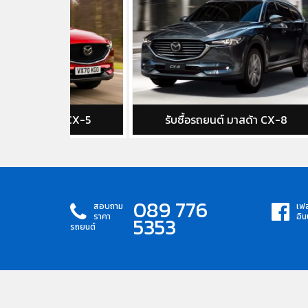
า CX-5
รับซื้อรถยนต์ มาสด้า CX-8
รับซ
089 776
สอบถาม
เฟส
ราคา
อิน
5353
รถยนต์