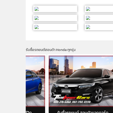
รับซื้อรถยนต์ฮอนด้า Honda ทุกรุ่น
าซีวิค
รับซื้อรถยนต์ ฮอนด้าแอคคอร์ด
ร