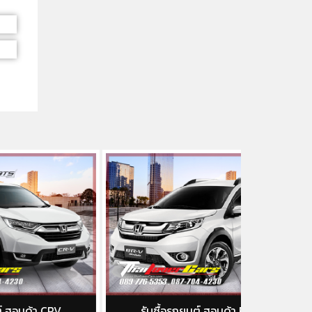
รับซื้อรถยนต์ ฮอนด้า BRV
รับซื้