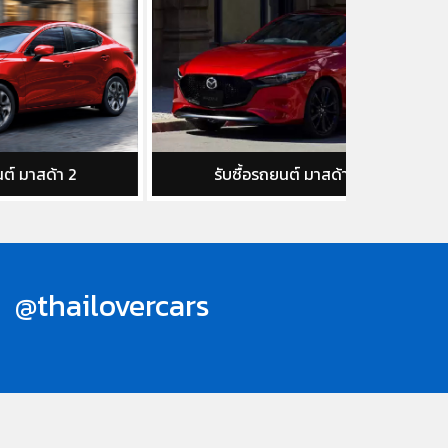
รับซื้อรถยนต์ มาสด้า 3
รับซื้อ
@thailovercars