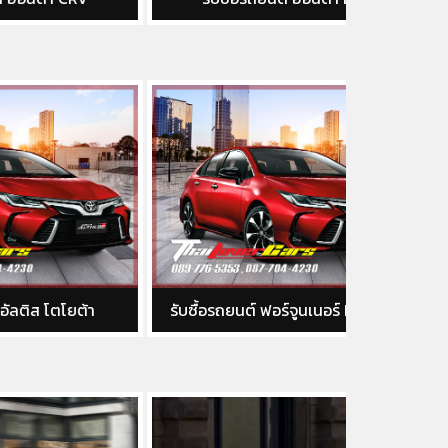
า
รับซื้อรถยนต์ ฟอร์จูนเนอร์ Fortuner
รับซื้อรถย