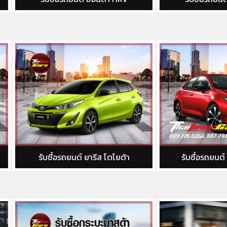
บซื้อรถยนต์ ยารีส โตโยต้า
รับซื้อรถยนต์ อัลติส โตโยต้