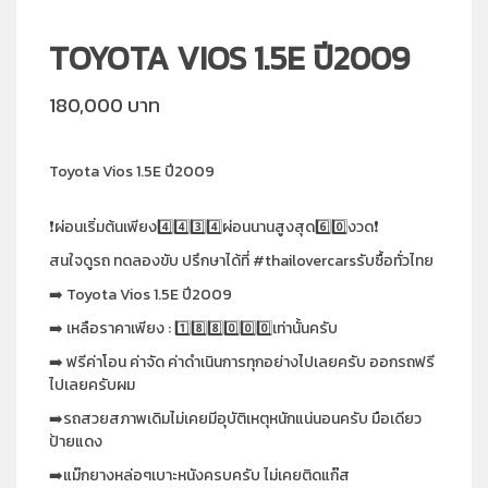
TOYOTA VIOS 1.5E ปี2009
180,000 บาท
Toyota Vios 1.5E ปี2009
❗️ผ่อนเริ่มต้นเพียง4️⃣4️⃣3️⃣4️⃣ผ่อนนานสูงสุด6️⃣0️⃣งวด❗️
สนใจดูรถ ทดลองขับ ปรึกษาได้ที่ #thailovercarsรับซื้อทั่วไทย
➡️ Toyota Vios 1.5E ปี2009
➡️ เหลือราคาเพียง : 1️⃣8️⃣8️⃣0️⃣0️⃣0️⃣เท่านั้นครับ
➡️ ฟรีค่าโอน ค่าจัด ค่าดำเนินการทุกอย่างไปเลยครับ ออกรถฟรี
ไปเลยครับผม
➡️รถสวยสภาพเดิมไม่เคยมีอุบัติเหตุหนักแน่นอนครับ มือเดียว
ป้ายแดง
➡️แม๊กยางหล่อๆเบาะหนังครบครับ ไม่เคยติดแก๊ส