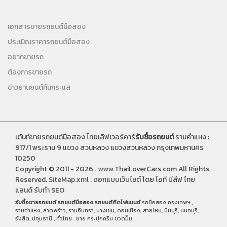
เอกสารขายรถยนต์มือสอง
ประเมิณราคารถยนต์มือสอง
อยากขายรถ
ต้องการขายรถ
ข่าวยานยนต์ทันกระแส
เต้นท์ขายรถยนต์มือสอง ไทยเลิฟเวอร์คาร์
รับซื้อรถยนต์
รามคำแหง :
917/1 พระราม 9 แขวง สวนหลวง แขวงสวนหลวง กรุงเทพมหานคร
10250
Copyright © 2011 - 2026 .
www.ThaiLoverCars.com
All Rights
Reserved.
SiteMap.xml
.
ออกแบบเว็บไซต์
โดย ไอที บีลีฟ ไทย
แลนด์
รับทำ SEO
รับซื้อขายรถยนต์
รถยนต์มือสอง
รถยนต์ติดไฟแนนซ์
รถมือสอง กรุงเทพฯ ,
รามคำแหง, ลาดพร้าว, รามอินทรา, บางเขน, ดอนเมือง, สายไหม, มีนบุรี, นนทบุรี,
รังสิต, ปทุมธานี , ทั่วไทย . ขาย
กระปุกครีม
ขวดปั๊ม