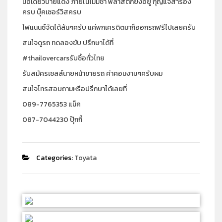
มือเดียวป้ายแดง ภายในไม่มีช้ำ พลาสติกยังอยู่ กุญแจสำรอง
ครบ บุ๊คเซอร์วิสครบ
ไฟแนนซ์จัดได้ล้นๆครับ แค่พกเครดิตมาก็ออกรถฟรีไปเลยครับ
สนใจดูรถ ทดลองขับ ปรึกษาได้ที่
#thailovercarsรับซื้อทั่วไทย
รับสมัครเซลล์นายหน้าขายรถ ค่าคอมงามๆครับผม
สนใจโทรสอบถามหรือปรึกษาได้เลยที่
089-7765353 แม็ค
087-7044230 ปุ๊กกี้
Categories:
Toyata