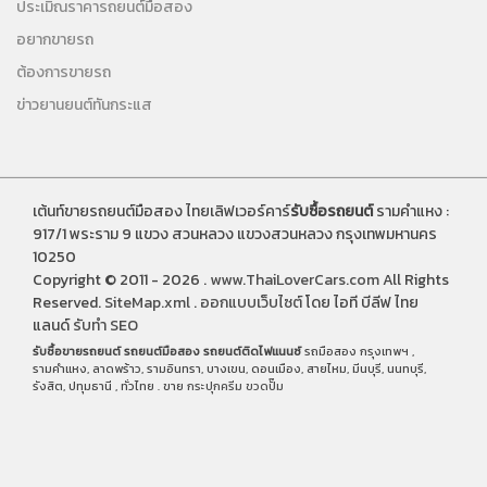
ประเมิณราคารถยนต์มือสอง
อยากขายรถ
ต้องการขายรถ
ข่าวยานยนต์ทันกระแส
เต้นท์ขายรถยนต์มือสอง ไทยเลิฟเวอร์คาร์
รับซื้อรถยนต์
รามคำแหง :
917/1 พระราม 9 แขวง สวนหลวง แขวงสวนหลวง กรุงเทพมหานคร
10250
Copyright © 2011 - 2026 .
www.ThaiLoverCars.com
All Rights
Reserved.
SiteMap.xml
.
ออกแบบเว็บไซต์
โดย ไอที บีลีฟ ไทย
แลนด์
รับทำ SEO
รับซื้อขายรถยนต์
รถยนต์มือสอง
รถยนต์ติดไฟแนนซ์
รถมือสอง กรุงเทพฯ ,
รามคำแหง, ลาดพร้าว, รามอินทรา, บางเขน, ดอนเมือง, สายไหม, มีนบุรี, นนทบุรี,
รังสิต, ปทุมธานี , ทั่วไทย . ขาย
กระปุกครีม
ขวดปั๊ม