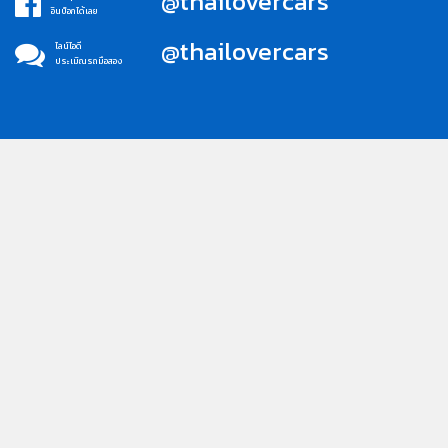
@thailovercars
อินบ็อกได้เลย
@thailovercars
ไลน์ไอดี
ประเมิณรถมือสอง