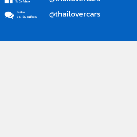
อินบ็อกได้เลย
@thailovercars
ไลน์ไอดี
ประเมิณรถมือสอง