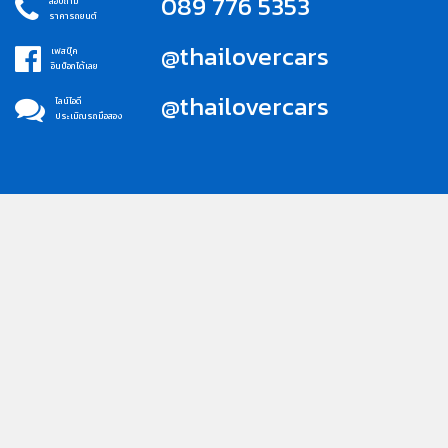
089 776 5353
สอบถาม
ราคารถยนต์
@thailovercars
เฟสบุ๊ค
อินบ็อกได้เลย
@thailovercars
ไลน์ไอดี
ประเมิณรถมือสอง