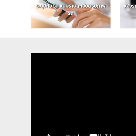
ระบุยี่ห้อ รุ่น แนบรายละเอียดรูปภาพ
แจ้งร
รถ