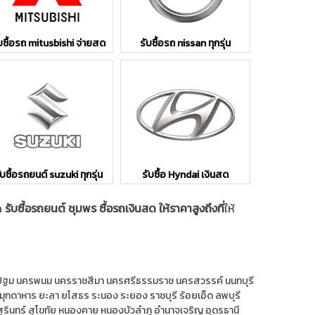
บซื้อรถ mitusbishi จ่ายสด
รับซื้อรถ nissan ทุกรุ่น
ับซื้อรถยนต์ suzuki ทุกรุ่น
รับซื้อ Hyndai เงินสด
มด
รับซื้อรถยนต์ ชุมพร ซื้อรถเงินสด ให้ราคาสูงถึงที่
ให้
ปฐม
นครพนม
นครราชสีมา
นครศรีธรรมราช
นครสวรรค์
นนทบุรี
มุกดาหาร
ยะลา
ยโสธร
ระนอง
ระยอง
ราชบุรี
ร้อยเอ็ด
ลพบุรี
สุรินทร์
สุโขทัย
หนองคาย
หนองบัวลำภู
อำนาจเจริญ
อุดรธานี