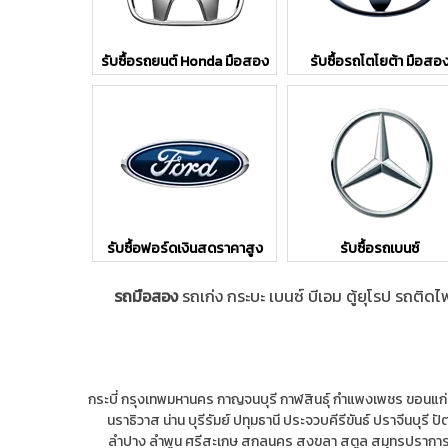
รับซื้อรถยนต์ Honda มือสอง
รับซื้อรถโตโยต้า มือสอ
รับซื้อฟอร์ดเงินสดราคาสูง
รับซื้อรถเบนซ์
รถมือสอง
รถเก่ง กระบะ เบนซ์ บีเอม ตู้ยุโรป รถติด
กระบี่
กรุงเทพมหานคร
กาญจนบุรี
กาฬสินธุ์
กำแพงเพชร
ขอนแก่
นราธิวาส
น่าน
บุรีรัมย์
ปทุมธานี
ประจวบคีรีขันธ์
ปราจีนบุรี
ปั
ลำปาง
ลำพูน
ศรีสะเกษ
สกลนคร
สงขลา
สตูล
สมุทรปรากา