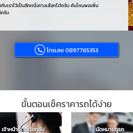
กับเราไว้เป็นอีกหนึ่งทางเลือกได้ครับ คันไหนพอเพิ่ม
ทีครับ
โทรเลย 0897765353
ขั้นตอนเช็คราคารถได้ง่าย
เจ้าหน้าที่ติดต่อกลับ
นัดหมายดูรถ