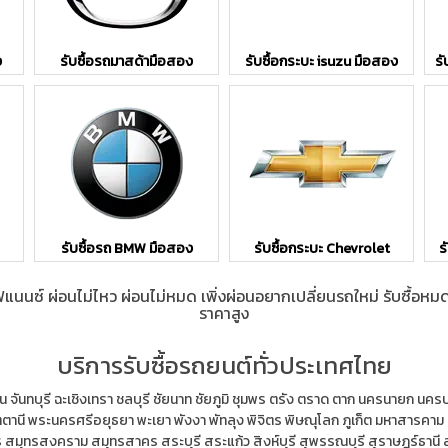
ง
รับซื้อรถมาสด้ามือสอง
รับซื้อกระบะ isuzu มือสอง
รั
รับซื้อรถ BMW มือสอง
รับซื้อกระบะ Chevrolet
ร
ไฟแนนซ์ ผ่อนไม่ไหว ผ่อนไม่หมด เพิ่งผ่อนอยากเปลี่ยนรถใหม่ รับซื้อห
ราคาสูง
บริการรับซื้อรถยนต์ทั่วประเทศไทย
น
จันทบุรี
ฉะเชิงเทรา
ชลบุรี
ชัยนาท
ชัยภูมิ
ชุมพร
ตรัง
ตราด
ตาก
นครนายก
นคร
ตตานี
พระนครศรีอยุธยา
พะเยา
พังงา
พัทลุง
พิจิตร
พิษณุโลก
ภูเก็ต
มหาสารคาม
ร
สมุทรสงคราม
สมุทรสาคร
สระบุรี
สระแก้ว
สิงห์บุรี
สุพรรณบุรี
สุราษฎร์ธานี