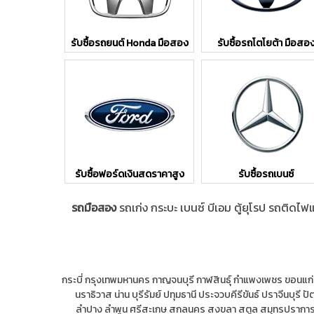
รับซื้อรถยนต์ Honda มือสอง
รับซื้อรถโตโยต้า มือสอ
รับซื้อฟอร์ดเงินสดราคาสูง
รับซื้อรถเบนซ์
รถมือสอง
รถเก่ง กระบะ เบนซ์ บีเอม ตู้ยุโรป รถติดไฟ
กระบี่
กรุงเทพมหานคร
กาญจนบุรี
กาฬสินธุ์
กำแพงเพชร
ขอนแก่
นราธิวาส
น่าน
บุรีรัมย์
ปทุมธานี
ประจวบคีรีขันธ์
ปราจีนบุรี
ปั
ลำปาง
ลำพูน
ศรีสะเกษ
สกลนคร
สงขลา
สตูล
สมุทรปรากา