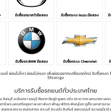
ง
รับซื้อรถมาสด้ามือสอง
รับซื้อกระบะ isuzu มือสอง
รั
รับซื้อรถ BMW มือสอง
รับซื้อกระบะ Chevrolet
ร
แนนซ์ ผ่อนไม่ไหว ผ่อนไม่หมด เพิ่งผ่อนอยากเปลี่ยนรถใหม่ รับซื้อหมด
ให้ราคาสูง
บริการรับซื้อรถยนต์ทั่วประเทศไทย
น
จันทบุรี
ฉะเชิงเทรา
ชลบุรี
ชัยนาท
ชัยภูมิ
ชุมพร
ตรัง
ตราด
ตาก
นครนายก
นคร
ตตานี
พระนครศรีอยุธยา
พะเยา
พังงา
พัทลุง
พิจิตร
พิษณุโลก
ภูเก็ต
มหาสารคาม
ร
สมุทรสงคราม
สมุทรสาคร
สระบุรี
สระแก้ว
สิงห์บุรี
สุพรรณบุรี
สุราษฎร์ธานี