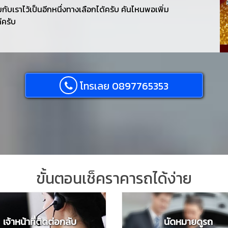
กับเราไว้เป็นอีกหนึ่งทางเลือกได้ครับ คันไหนพอเพิ่ม
ทีครับ
โทรเลย 0897765353
ขั้นตอนเช็คราคารถได้ง่าย
เจ้าหน้าที่ติดต่อกลับ
นัดหมายดูรถ