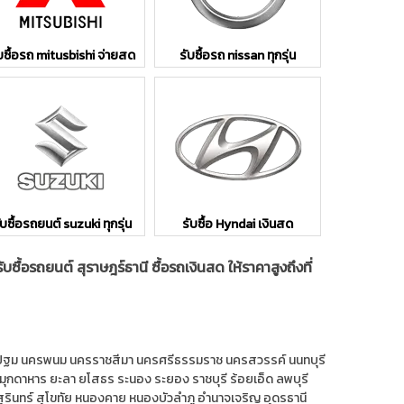
บซื้อรถ mitusbishi จ่ายสด
รับซื้อรถ nissan ทุกรุ่น
ับซื้อรถยนต์ suzuki ทุกรุ่น
รับซื้อ Hyndai เงินสด
รับซื้อรถยนต์ สุราษฎร์ธานี ซื้อรถเงินสด ให้ราคาสูงถึงที่
ปฐม
นครพนม
นครราชสีมา
นครศรีธรรมราช
นครสวรรค์
นนทบุรี
มุกดาหาร
ยะลา
ยโสธร
ระนอง
ระยอง
ราชบุรี
ร้อยเอ็ด
ลพบุรี
สุรินทร์
สุโขทัย
หนองคาย
หนองบัวลำภู
อำนาจเจริญ
อุดรธานี