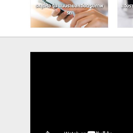
ระบุยี่ห้อ รุ่น แนบรายละเอียดรูปภาพ
แจ้งร
รถ