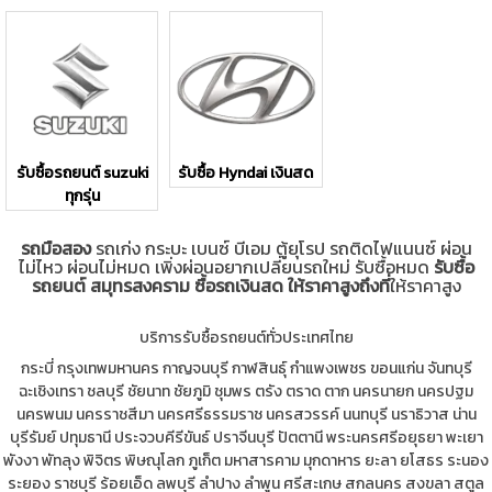
รับซื้อรถยนต์ suzuki
รับซื้อ Hyndai เงินสด
ทุกรุ่น
รถมือสอง
รถเก่ง กระบะ เบนซ์ บีเอม ตู้ยุโรป รถติดไฟแนนซ์ ผ่อน
ไม่ไหว ผ่อนไม่หมด เพิ่งผ่อนอยากเปลี่ยนรถใหม่ รับซื้อหมด
รับซื้อ
รถยนต์ สมุทรสงคราม ซื้อรถเงินสด ให้ราคาสูงถึงที่
ให้ราคาสูง
บริการรับซื้อรถยนต์ทั่วประเทศไทย
กระบี่
กรุงเทพมหานคร
กาญจนบุรี
กาฬสินธุ์
กำแพงเพชร
ขอนแก่น
จันทบุรี
ฉะเชิงเทรา
ชลบุรี
ชัยนาท
ชัยภูมิ
ชุมพร
ตรัง
ตราด
ตาก
นครนายก
นครปฐม
นครพนม
นครราชสีมา
นครศรีธรรมราช
นครสวรรค์
นนทบุรี
นราธิวาส
น่าน
บุรีรัมย์
ปทุมธานี
ประจวบคีรีขันธ์
ปราจีนบุรี
ปัตตานี
พระนครศรีอยุธยา
พะเยา
พังงา
พัทลุง
พิจิตร
พิษณุโลก
ภูเก็ต
มหาสารคาม
มุกดาหาร
ยะลา
ยโสธร
ระนอง
ระยอง
ราชบุรี
ร้อยเอ็ด
ลพบุรี
ลำปาง
ลำพูน
ศรีสะเกษ
สกลนคร
สงขลา
สตูล