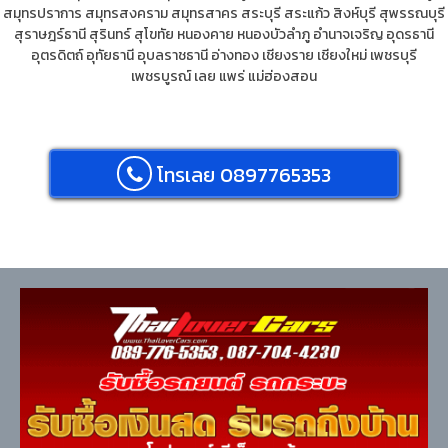
สมุทรปราการ
สมุทรสงคราม
สมุทรสาคร
สระบุรี
สระแก้ว
สิงห์บุรี
สุพรรณบุรี
สุราษฎร์ธานี
สุรินทร์
สุโขทัย
หนองคาย
หนองบัวลำภู
อำนาจเจริญ
อุดรธานี
อุตรดิตถ์
อุทัยธานี
อุบลราชธานี
อ่างทอง
เชียงราย
เชียงใหม่
เพชรบุรี
เพชรบูรณ์
เลย
แพร่
แม่ฮ่องสอน
โทรเลย 0897765353