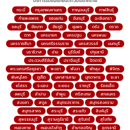
บริการรับซื้อรถยนต์ทั่วประเทศไทย
กระบี่
กรุงเทพมหานคร
กาญจนบุรี
กาฬสินธุ์
กำแพงเพชร
ขอนแก่น
จันทบุรี
ฉะเชิงเทรา
ชลบุรี
ชัยนาท
ชัยภูมิ
ชุมพร
ตรัง
ตราด
ตาก
นครนายก
นครปฐม
นครพนม
นครราชสีมา
นครศรีธรรมราช
นครสวรรค์
นนทบุรี
นราธิวาส
น่าน
บุรีรัมย์
ปทุมธานี
ประจวบคีรีขันธ์
ปราจีนบุรี
ปัตตานี
พระนครศรีอยุธยา
พะเยา
พังงา
พัทลุง
พิจิตร
พิษณุโลก
ภูเก็ต
มหาสารคาม
มุกดาหาร
ยะลา
ยโสธร
ระนอง
ระยอง
ราชบุรี
ร้อยเอ็ด
ลพบุรี
ลำปาง
ลำพูน
ศรีสะเกษ
สกลนคร
สงขลา
สตูล
สมุทรปราการ
สมุทรสงคราม
สมุทรสาคร
สระบุรี
สระแก้ว
สิงห์บุรี
สุพรรณบุรี
สุราษฎร์ธานี
สุรินทร์
สุโขทัย
หนองคาย
หนองบัวลำภู
อำนาจเจริญ
อุดรธานี