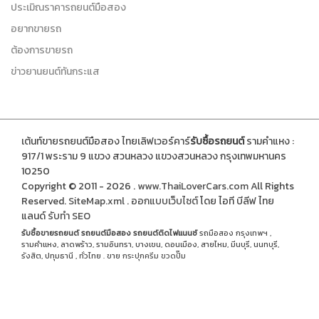
ประเมิณราคารถยนต์มือสอง
อยากขายรถ
ต้องการขายรถ
ข่าวยานยนต์ทันกระแส
เต้นท์ขายรถยนต์มือสอง ไทยเลิฟเวอร์คาร์
รับซื้อรถยนต์
รามคำแหง :
917/1 พระราม 9 แขวง สวนหลวง แขวงสวนหลวง กรุงเทพมหานคร
10250
Copyright © 2011 - 2026 .
www.ThaiLoverCars.com
All Rights
Reserved.
SiteMap.xml
.
ออกแบบเว็บไซต์
โดย ไอที บีลีฟ ไทย
แลนด์
รับทำ SEO
รับซื้อขายรถยนต์
รถยนต์มือสอง
รถยนต์ติดไฟแนนซ์
รถมือสอง กรุงเทพฯ ,
รามคำแหง, ลาดพร้าว, รามอินทรา, บางเขน, ดอนเมือง, สายไหม, มีนบุรี, นนทบุรี,
รังสิต, ปทุมธานี , ทั่วไทย . ขาย
กระปุกครีม
ขวดปั๊ม