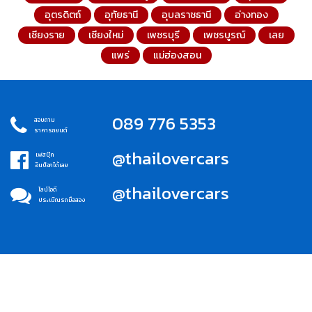
อุตรดิตถ์
อุทัยธานี
อุบลราชธานี
อ่างทอง
เชียงราย
เชียงใหม่
เพชรบุรี
เพชรบูรณ์
เลย
แพร่
แม่ฮ่องสอน
089 776 5353
สอบถาม
ราคารถยนต์
@thailovercars
เฟสบุ๊ค
อินบ็อกได้เลย
@thailovercars
ไลน์ไอดี
ประเมิณรถมือสอง