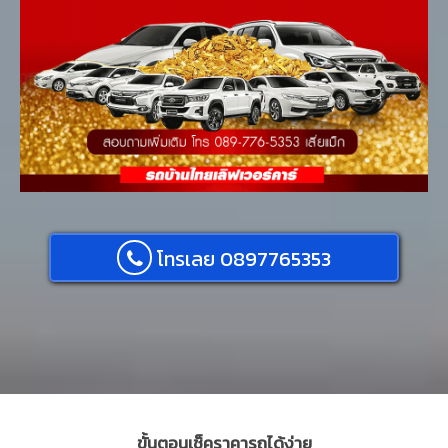
โทรเลย 0897765353
ขั้นตอนเช็คราคารถได้ง่าย