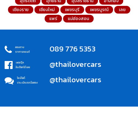
อุตรดิตถ์
อุทัยธานี
อุบลราชธานี
อ่างทอง
เชียงราย
เชียงใหม่
เพชรบุรี
เพชรบูรณ์
เลย
แพร่
แม่ฮ่องสอน
089 776 5353
สอบถาม
ราคารถยนต์
@thailovercars
เฟสบุ๊ค
อินบ็อกได้เลย
@thailovercars
ไลน์ไอดี
ประเมิณรถมือสอง