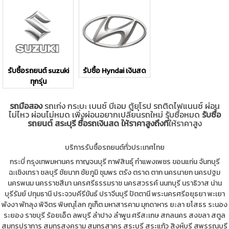
รับซื้อรถยนต์ suzuki
รับซื้อ Hyndai เงินสด
ทุกรุ่น
รถมือสอง
รถเก่ง กระบะ เบนซ์ บีเอม ตู้ยุโรป รถติดไฟแนนซ์ ผ่อน
ไม่ไหว ผ่อนไม่หมด เพิ่งผ่อนอยากเปลี่ยนรถใหม่ รับซื้อหมด
รับซื้อ
รถยนต์ สระบุรี ซื้อรถเงินสด ให้ราคาสูงถึงที่
ให้ราคาสูง
บริการรับซื้อรถยนต์ทั่วประเทศไทย
กระบี่
กรุงเทพมหานคร
กาญจนบุรี
กาฬสินธุ์
กำแพงเพชร
ขอนแก่น
จันทบุรี
ฉะเชิงเทรา
ชลบุรี
ชัยนาท
ชัยภูมิ
ชุมพร
ตรัง
ตราด
ตาก
นครนายก
นครปฐม
นครพนม
นครราชสีมา
นครศรีธรรมราช
นครสวรรค์
นนทบุรี
นราธิวาส
น่าน
บุรีรัมย์
ปทุมธานี
ประจวบคีรีขันธ์
ปราจีนบุรี
ปัตตานี
พระนครศรีอยุธยา
พะเยา
พังงา
พัทลุง
พิจิตร
พิษณุโลก
ภูเก็ต
มหาสารคาม
มุกดาหาร
ยะลา
ยโสธร
ระนอง
ระยอง
ราชบุรี
ร้อยเอ็ด
ลพบุรี
ลำปาง
ลำพูน
ศรีสะเกษ
สกลนคร
สงขลา
สตูล
สมุทรปราการ
สมุทรสงคราม
สมุทรสาคร
สระบุรี
สระแก้ว
สิงห์บุรี
สุพรรณบุรี