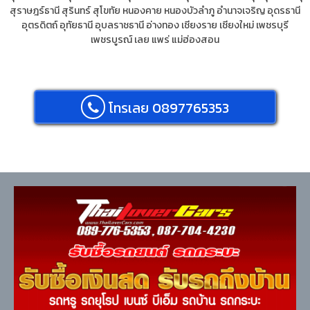
สุราษฎร์ธานี
สุรินทร์
สุโขทัย
หนองคาย
หนองบัวลำภู
อำนาจเจริญ
อุดรธานี
อุตรดิตถ์
อุทัยธานี
อุบลราชธานี
อ่างทอง
เชียงราย
เชียงใหม่
เพชรบุรี
เพชรบูรณ์
เลย
แพร่
แม่ฮ่องสอน
โทรเลย 0897765353