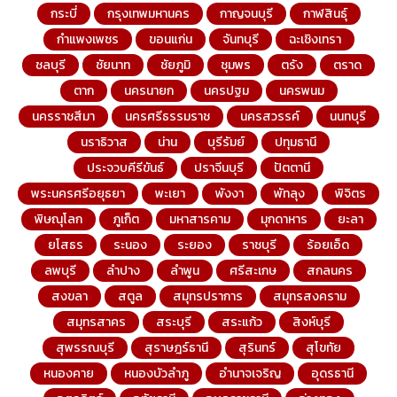
กระบี่
กรุงเทพมหานคร
กาญจนบุรี
กาฬสินธุ์
กำแพงเพชร
ขอนแก่น
จันทบุรี
ฉะเชิงเทรา
ชลบุรี
ชัยนาท
ชัยภูมิ
ชุมพร
ตรัง
ตราด
ตาก
นครนายก
นครปฐม
นครพนม
นครราชสีมา
นครศรีธรรมราช
นครสวรรค์
นนทบุรี
นราธิวาส
น่าน
บุรีรัมย์
ปทุมธานี
ประจวบคีรีขันธ์
ปราจีนบุรี
ปัตตานี
พระนครศรีอยุธยา
พะเยา
พังงา
พัทลุง
พิจิตร
พิษณุโลก
ภูเก็ต
มหาสารคาม
มุกดาหาร
ยะลา
ยโสธร
ระนอง
ระยอง
ราชบุรี
ร้อยเอ็ด
ลพบุรี
ลำปาง
ลำพูน
ศรีสะเกษ
สกลนคร
สงขลา
สตูล
สมุทรปราการ
สมุทรสงคราม
สมุทรสาคร
สระบุรี
สระแก้ว
สิงห์บุรี
สุพรรณบุรี
สุราษฎร์ธานี
สุรินทร์
สุโขทัย
หนองคาย
หนองบัวลำภู
อำนาจเจริญ
อุดรธานี