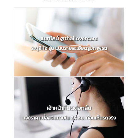
แชทไลน์ @thailovercars
ระบุยี่ห้อ รุ่น แนบรายละเอียดรูปภาพรถ
เจ้าหน้าที่ติดต่อกลับ
แจ้งราคาเบื้องต้นภายใน 24 ชม. ก่อนเห็นรถจริง