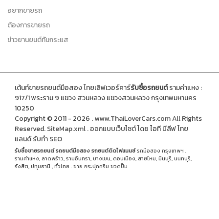
อยากขายรถ
ต้องการขายรถ
ข่าวยานยนต์ทันกระแส
เต้นท์ขายรถยนต์มือสอง ไทยเลิฟเวอร์คาร์
รับซื้อรถยนต์
รามคำแหง :
917/1 พระราม 9 แขวง สวนหลวง แขวงสวนหลวง กรุงเทพมหานคร
10250
Copyright © 2011 - 2026 .
www.ThaiLoverCars.com
All Rights
Reserved.
SiteMap.xml
.
ออกแบบเว็บไซต์
โดย ไอที บีลีฟ ไทย
แลนด์
รับทำ SEO
รับซื้อขายรถยนต์
รถยนต์มือสอง
รถยนต์ติดไฟแนนซ์
รถมือสอง กรุงเทพฯ ,
รามคำแหง, ลาดพร้าว, รามอินทรา, บางเขน, ดอนเมือง, สายไหม, มีนบุรี, นนทบุรี,
รังสิต, ปทุมธานี , ทั่วไทย . ขาย
กระปุกครีม
ขวดปั๊ม