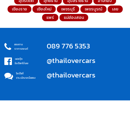
อุตรดิตถ์
อุทัยธานี
อุบลราชธานี
อ่างทอง
เชียงราย
เชียงใหม่
เพชรบุรี
เพชรบูรณ์
เลย
แพร่
แม่ฮ่องสอน
089 776 5353
สอบถาม
ราคารถยนต์
@thailovercars
เฟสบุ๊ค
อินบ็อกได้เลย
@thailovercars
ไลน์ไอดี
ประเมิณรถมือสอง