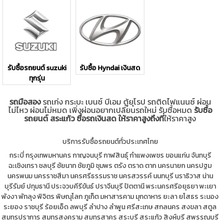
รับซื้อรถยนต์ suzuki
รับซื้อ Hyndai เงินสด
ทุกรุ่น
รถมือสอง
รถเก่ง กระบะ เบนซ์ บีเอม ตู้ยุโรป รถติดไฟแนนซ์ ผ่อน
ไม่ไหว ผ่อนไม่หมด เพิ่งผ่อนอยากเปลี่ยนรถใหม่ รับซื้อหมด
รับซื้อ
รถยนต์ สระแก้ว ซื้อรถเงินสด ให้ราคาสูงถึงที่
ให้ราคาสูง
บริการรับซื้อรถยนต์ทั่วประเทศไทย
กระบี่
กรุงเทพมหานคร
กาญจนบุรี
กาฬสินธุ์
กำแพงเพชร
ขอนแก่น
จันทบุรี
ฉะเชิงเทรา
ชลบุรี
ชัยนาท
ชัยภูมิ
ชุมพร
ตรัง
ตราด
ตาก
นครนายก
นครปฐม
นครพนม
นครราชสีมา
นครศรีธรรมราช
นครสวรรค์
นนทบุรี
นราธิวาส
น่าน
บุรีรัมย์
ปทุมธานี
ประจวบคีรีขันธ์
ปราจีนบุรี
ปัตตานี
พระนครศรีอยุธยา
พะเยา
พังงา
พัทลุง
พิจิตร
พิษณุโลก
ภูเก็ต
มหาสารคาม
มุกดาหาร
ยะลา
ยโสธร
ระนอง
ระยอง
ราชบุรี
ร้อยเอ็ด
ลพบุรี
ลำปาง
ลำพูน
ศรีสะเกษ
สกลนคร
สงขลา
สตูล
สมุทรปราการ
สมุทรสงคราม
สมุทรสาคร
สระบุรี
สระแก้ว
สิงห์บุรี
สุพรรณบุรี