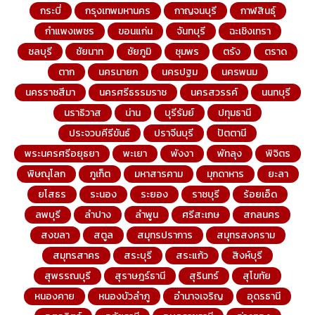
กระบี่
กรุงเทพมหานคร
กาญจนบุรี
กาฬสินธุ์
กำแพงเพชร
ขอนแก่น
จันทบุรี
ฉะเชิงเทรา
ชลบุรี
ชัยนาท
ชัยภูมิ
ชุมพร
ตรัง
ตราด
ตาก
นครนายก
นครปฐม
นครพนม
นครราชสีมา
นครศรีธรรมราช
นครสวรรค์
นนทบุรี
นราธิวาส
น่าน
บุรีรัมย์
ปทุมธานี
ประจวบคีรีขันธ์
ปราจีนบุรี
ปัตตานี
พระนครศรีอยุธยา
พะเยา
พังงา
พัทลุง
พิจิตร
พิษณุโลก
ภูเก็ต
มหาสารคาม
มุกดาหาร
ยะลา
ยโสธร
ระนอง
ระยอง
ราชบุรี
ร้อยเอ็ด
ลพบุรี
ลำปาง
ลำพูน
ศรีสะเกษ
สกลนคร
สงขลา
สตูล
สมุทรปราการ
สมุทรสงคราม
สมุทรสาคร
สระบุรี
สระแก้ว
สิงห์บุรี
สุพรรณบุรี
สุราษฎร์ธานี
สุรินทร์
สุโขทัย
หนองคาย
หนองบัวลำภู
อำนาจเจริญ
อุดรธานี