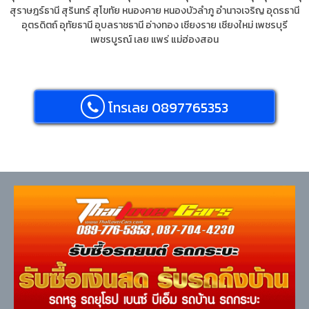
สุราษฎร์ธานี
สุรินทร์
สุโขทัย
หนองคาย
หนองบัวลำภู
อำนาจเจริญ
อุดรธานี
อุตรดิตถ์
อุทัยธานี
อุบลราชธานี
อ่างทอง
เชียงราย
เชียงใหม่
เพชรบุรี
เพชรบูรณ์
เลย
แพร่
แม่ฮ่องสอน
โทรเลย 0897765353