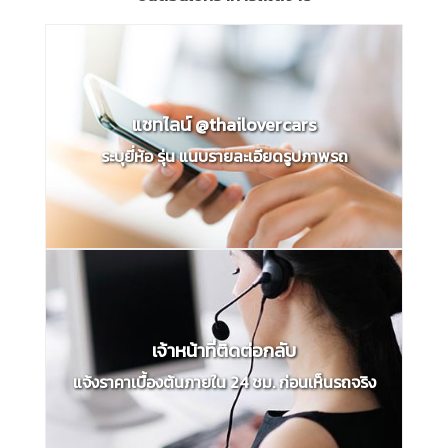
แชทไลน์ @thailovercars
ระบุยี่ห้อ รุ่น แนบรายละเอียดรูปภาพรถ
เจ้าหน้าที่ติดต่อกลับ
แจ้งราคาเบื้องต้นภายใน 24 ชม. ก่อนเห็นรถจริง