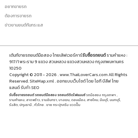
อยากขายรถ
ต้องการขายรถ
ข่าวยานยนต์ทันกระแส
เต้นท์ขายรถยนต์มือสอง ไทยเลิฟเวอร์คาร์
รับซื้อรถยนต์
รามคำแหง :
917/1 พระราม 9 แขวง สวนหลวง แขวงสวนหลวง กรุงเทพมหานคร
10250
Copyright © 2011 - 2026 .
www.ThaiLoverCars.com
All Rights
Reserved.
SiteMap.xml
.
ออกแบบเว็บไซต์
โดย ไอที บีลีฟ ไทย
แลนด์
รับทำ SEO
รับซื้อขายรถยนต์
รถยนต์มือสอง
รถยนต์ติดไฟแนนซ์
รถมือสอง กรุงเทพฯ ,
รามคำแหง, ลาดพร้าว, รามอินทรา, บางเขน, ดอนเมือง, สายไหม, มีนบุรี, นนทบุรี,
รังสิต, ปทุมธานี , ทั่วไทย . ขาย
กระปุกครีม
ขวดปั๊ม