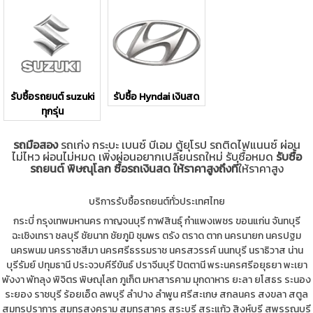
รับซื้อรถยนต์ suzuki
รับซื้อ Hyndai เงินสด
ทุกรุ่น
รถมือสอง
รถเก่ง กระบะ เบนซ์ บีเอม ตู้ยุโรป รถติดไฟแนนซ์ ผ่อน
ไม่ไหว ผ่อนไม่หมด เพิ่งผ่อนอยากเปลี่ยนรถใหม่ รับซื้อหมด
รับซื้อ
รถยนต์ พิษณุโลก ซื้อรถเงินสด ให้ราคาสูงถึงที่
ให้ราคาสูง
บริการรับซื้อรถยนต์ทั่วประเทศไทย
กระบี่
กรุงเทพมหานคร
กาญจนบุรี
กาฬสินธุ์
กำแพงเพชร
ขอนแก่น
จันทบุรี
ฉะเชิงเทรา
ชลบุรี
ชัยนาท
ชัยภูมิ
ชุมพร
ตรัง
ตราด
ตาก
นครนายก
นครปฐม
นครพนม
นครราชสีมา
นครศรีธรรมราช
นครสวรรค์
นนทบุรี
นราธิวาส
น่าน
บุรีรัมย์
ปทุมธานี
ประจวบคีรีขันธ์
ปราจีนบุรี
ปัตตานี
พระนครศรีอยุธยา
พะเยา
พังงา
พัทลุง
พิจิตร
พิษณุโลก
ภูเก็ต
มหาสารคาม
มุกดาหาร
ยะลา
ยโสธร
ระนอง
ระยอง
ราชบุรี
ร้อยเอ็ด
ลพบุรี
ลำปาง
ลำพูน
ศรีสะเกษ
สกลนคร
สงขลา
สตูล
สมุทรปราการ
สมุทรสงคราม
สมุทรสาคร
สระบุรี
สระแก้ว
สิงห์บุรี
สุพรรณบุรี