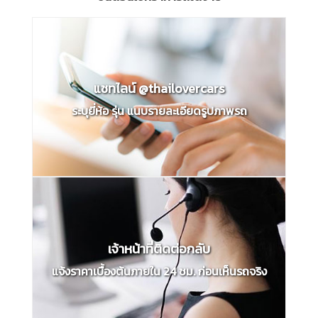
แชทไลน์ @thailovercars
ระบุยี่ห้อ รุ่น แนบรายละเอียดรูปภาพรถ
เจ้าหน้าที่ติดต่อกลับ
แจ้งราคาเบื้องต้นภายใน 24 ชม. ก่อนเห็นรถจริง