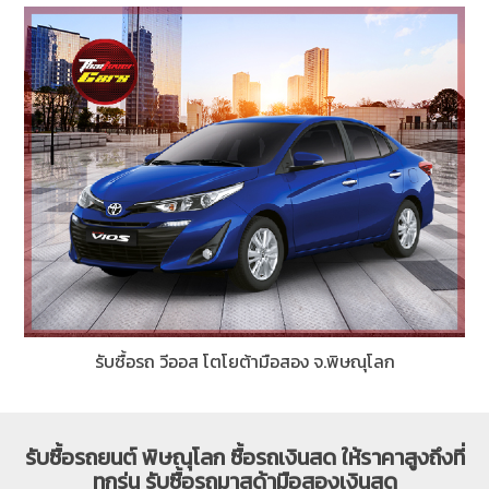
รับซื้อรถ วีออส โตโยต้ามือสอง จ.พิษณุโลก
รับซื้อรถยนต์ พิษณุโลก ซื้อรถเงินสด ให้ราคาสูงถึงที่
ทุกรุ่น รับซื้อรถมาสด้ามือสองเงินสด