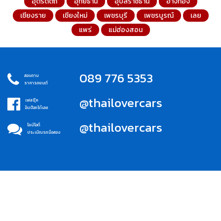
อุตรดิตถ์
อุทัยธานี
อุบลราชธานี
อ่างทอง
เชียงราย
เชียงใหม่
เพชรบุรี
เพชรบูรณ์
เลย
แพร่
แม่ฮ่องสอน
089 776 5353
สอบถาม
ราคารถยนต์
@thailovercars
เฟสบุ๊ค
อินบ็อกได้เลย
@thailovercars
ไลน์ไอดี
ประเมิณรถมือสอง