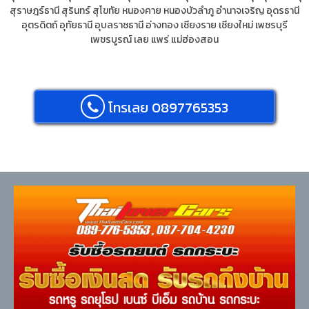
สุราษฎร์ธานี
สุรินทร์
สุโขทัย
หนองคาย
หนองบัวลำภู
อำนาจเจริญ
อุดรธานี
อุตรดิตถ์
อุทัยธานี
อุบลราชธานี
อ่างทอง
เชียงราย
เชียงใหม่
เพชรบุรี
เพชรบูรณ์
เลย
แพร่
แม่ฮ่องสอน
โทรเลย 0897765353