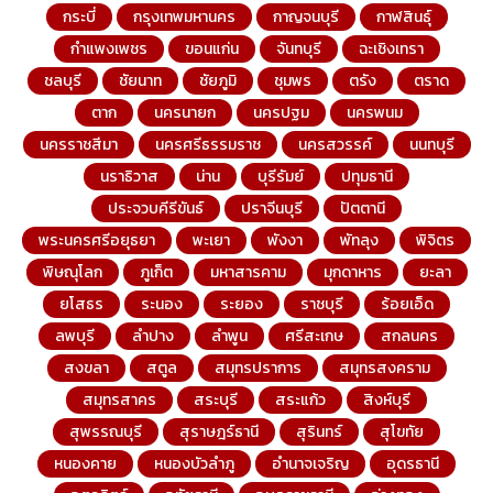
กระบี่
กรุงเทพมหานคร
กาญจนบุรี
กาฬสินธุ์
กำแพงเพชร
ขอนแก่น
จันทบุรี
ฉะเชิงเทรา
ชลบุรี
ชัยนาท
ชัยภูมิ
ชุมพร
ตรัง
ตราด
ตาก
นครนายก
นครปฐม
นครพนม
นครราชสีมา
นครศรีธรรมราช
นครสวรรค์
นนทบุรี
นราธิวาส
น่าน
บุรีรัมย์
ปทุมธานี
ประจวบคีรีขันธ์
ปราจีนบุรี
ปัตตานี
พระนครศรีอยุธยา
พะเยา
พังงา
พัทลุง
พิจิตร
พิษณุโลก
ภูเก็ต
มหาสารคาม
มุกดาหาร
ยะลา
ยโสธร
ระนอง
ระยอง
ราชบุรี
ร้อยเอ็ด
ลพบุรี
ลำปาง
ลำพูน
ศรีสะเกษ
สกลนคร
สงขลา
สตูล
สมุทรปราการ
สมุทรสงคราม
สมุทรสาคร
สระบุรี
สระแก้ว
สิงห์บุรี
สุพรรณบุรี
สุราษฎร์ธานี
สุรินทร์
สุโขทัย
หนองคาย
หนองบัวลำภู
อำนาจเจริญ
อุดรธานี