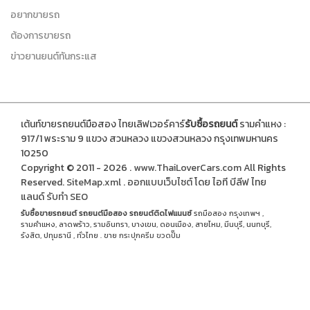
อยากขายรถ
ต้องการขายรถ
ข่าวยานยนต์ทันกระแส
เต้นท์ขายรถยนต์มือสอง ไทยเลิฟเวอร์คาร์
รับซื้อรถยนต์
รามคำแหง :
917/1 พระราม 9 แขวง สวนหลวง แขวงสวนหลวง กรุงเทพมหานคร
10250
Copyright © 2011 - 2026 .
www.ThaiLoverCars.com
All Rights
Reserved.
SiteMap.xml
.
ออกแบบเว็บไซต์
โดย ไอที บีลีฟ ไทย
แลนด์
รับทำ SEO
รับซื้อขายรถยนต์
รถยนต์มือสอง
รถยนต์ติดไฟแนนซ์
รถมือสอง กรุงเทพฯ ,
รามคำแหง, ลาดพร้าว, รามอินทรา, บางเขน, ดอนเมือง, สายไหม, มีนบุรี, นนทบุรี,
รังสิต, ปทุมธานี , ทั่วไทย . ขาย
กระปุกครีม
ขวดปั๊ม