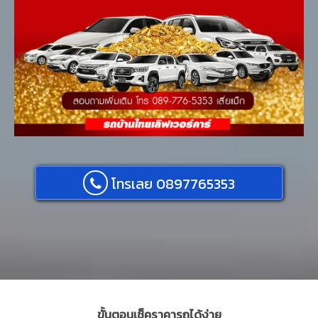
โทรเลย 0897765353
ขั้นตอนเช็คราคารถได้ง่าย