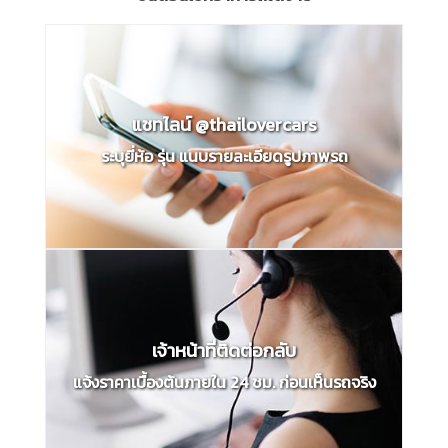
แชทไลน์ @thailovercars
ระบุยี่ห้อ รุ่น แนบรายละเอียดรูปภาพรถ
เจ้าหน้าที่ติดต่อกลับ
แจ้งราคาเบื้องต้นภายใน 24 ชม. ก่อนเห็นรถจริง