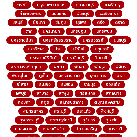
กระบี่
กรุงเทพมหานคร
กาญจนบุรี
กาฬสินธุ์
กำแพงเพชร
ขอนแก่น
จันทบุรี
ฉะเชิงเทรา
ชลบุรี
ชัยนาท
ชัยภูมิ
ชุมพร
ตรัง
ตราด
ตาก
นครนายก
นครปฐม
นครพนม
นครราชสีมา
นครศรีธรรมราช
นครสวรรค์
นนทบุรี
นราธิวาส
น่าน
บุรีรัมย์
ปทุมธานี
ประจวบคีรีขันธ์
ปราจีนบุรี
ปัตตานี
พระนครศรีอยุธยา
พะเยา
พังงา
พัทลุง
พิจิตร
พิษณุโลก
ภูเก็ต
มหาสารคาม
มุกดาหาร
ยะลา
ยโสธร
ระนอง
ระยอง
ราชบุรี
ร้อยเอ็ด
ลพบุรี
ลำปาง
ลำพูน
ศรีสะเกษ
สกลนคร
สงขลา
สตูล
สมุทรปราการ
สมุทรสงคราม
สมุทรสาคร
สระบุรี
สระแก้ว
สิงห์บุรี
สุพรรณบุรี
สุราษฎร์ธานี
สุรินทร์
สุโขทัย
หนองคาย
หนองบัวลำภู
อำนาจเจริญ
อุดรธานี