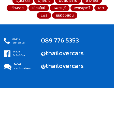
อุตรดิตถ์
อุทัยธานี
อุบลราชธานี
อ่างทอง
เชียงราย
เชียงใหม่
เพชรบุรี
เพชรบูรณ์
เลย
แพร่
แม่ฮ่องสอน
089 776 5353
สอบถาม
ราคารถยนต์
@thailovercars
เฟสบุ๊ค
อินบ็อกได้เลย
@thailovercars
ไลน์ไอดี
ประเมิณรถมือสอง