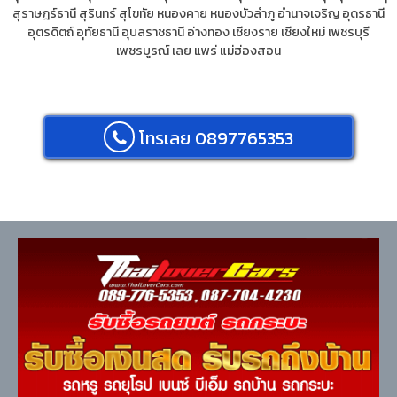
สุราษฎร์ธานี
สุรินทร์
สุโขทัย
หนองคาย
หนองบัวลำภู
อำนาจเจริญ
อุดรธานี
อุตรดิตถ์
อุทัยธานี
อุบลราชธานี
อ่างทอง
เชียงราย
เชียงใหม่
เพชรบุรี
เพชรบูรณ์
เลย
แพร่
แม่ฮ่องสอน
โทรเลย 0897765353