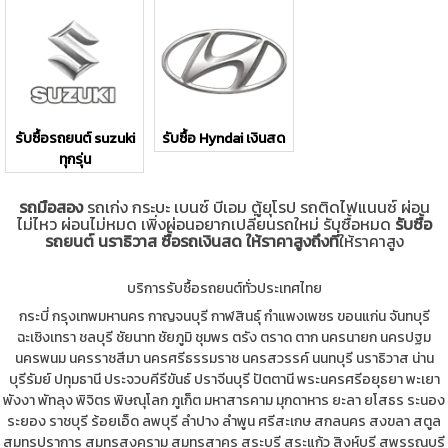
รับซื้อรถยนต์ suzuki
รับซื้อ Hyndai เงินสด
ทุกรุ่น
รถมือสอง
รถเก่ง กระบะ เบนซ์ บีเอม ตู้ยุโรป รถติดไฟแนนซ์ ผ่อน
ไม่ไหว ผ่อนไม่หมด เพิ่งผ่อนอยากเปลี่ยนรถใหม่ รับซื้อหมด
รับซื้อ
รถยนต์ นราธิวาส ซื้อรถเงินสด ให้ราคาสูงถึงที่
ให้ราคาสูง
บริการรับซื้อรถยนต์ทั่วประเทศไทย
กระบี่
กรุงเทพมหานคร
กาญจนบุรี
กาฬสินธุ์
กำแพงเพชร
ขอนแก่น
จันทบุรี
ฉะเชิงเทรา
ชลบุรี
ชัยนาท
ชัยภูมิ
ชุมพร
ตรัง
ตราด
ตาก
นครนายก
นครปฐม
นครพนม
นครราชสีมา
นครศรีธรรมราช
นครสวรรค์
นนทบุรี
นราธิวาส
น่าน
บุรีรัมย์
ปทุมธานี
ประจวบคีรีขันธ์
ปราจีนบุรี
ปัตตานี
พระนครศรีอยุธยา
พะเยา
พังงา
พัทลุง
พิจิตร
พิษณุโลก
ภูเก็ต
มหาสารคาม
มุกดาหาร
ยะลา
ยโสธร
ระนอง
ระยอง
ราชบุรี
ร้อยเอ็ด
ลพบุรี
ลำปาง
ลำพูน
ศรีสะเกษ
สกลนคร
สงขลา
สตูล
สมุทรปราการ
สมุทรสงคราม
สมุทรสาคร
สระบุรี
สระแก้ว
สิงห์บุรี
สุพรรณบุรี