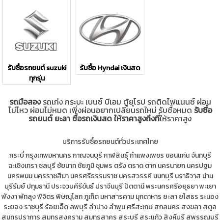
รับซื้อรถยนต์ suzuki
รับซื้อ Hyndai เงินสด
ทุกรุ่น
รถมือสอง
รถเก่ง กระบะ เบนซ์ บีเอม ตู้ยุโรป รถติดไฟแนนซ์ ผ่อน
ไม่ไหว ผ่อนไม่หมด เพิ่งผ่อนอยากเปลี่ยนรถใหม่ รับซื้อหมด
รับซื้อ
รถยนต์ ยะลา ซื้อรถเงินสด ให้ราคาสูงถึงที่
ให้ราคาสูง
บริการรับซื้อรถยนต์ทั่วประเทศไทย
กระบี่
กรุงเทพมหานคร
กาญจนบุรี
กาฬสินธุ์
กำแพงเพชร
ขอนแก่น
จันทบุรี
ฉะเชิงเทรา
ชลบุรี
ชัยนาท
ชัยภูมิ
ชุมพร
ตรัง
ตราด
ตาก
นครนายก
นครปฐม
นครพนม
นครราชสีมา
นครศรีธรรมราช
นครสวรรค์
นนทบุรี
นราธิวาส
น่าน
บุรีรัมย์
ปทุมธานี
ประจวบคีรีขันธ์
ปราจีนบุรี
ปัตตานี
พระนครศรีอยุธยา
พะเยา
พังงา
พัทลุง
พิจิตร
พิษณุโลก
ภูเก็ต
มหาสารคาม
มุกดาหาร
ยะลา
ยโสธร
ระนอง
ระยอง
ราชบุรี
ร้อยเอ็ด
ลพบุรี
ลำปาง
ลำพูน
ศรีสะเกษ
สกลนคร
สงขลา
สตูล
สมุทรปราการ
สมุทรสงคราม
สมุทรสาคร
สระบุรี
สระแก้ว
สิงห์บุรี
สุพรรณบุรี