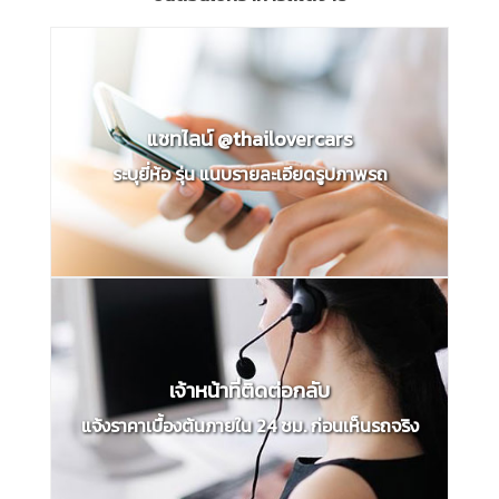
แชทไลน์ @thailovercars
ระบุยี่ห้อ รุ่น แนบรายละเอียดรูปภาพรถ
เจ้าหน้าที่ติดต่อกลับ
แจ้งราคาเบื้องต้นภายใน 24 ชม. ก่อนเห็นรถจริง