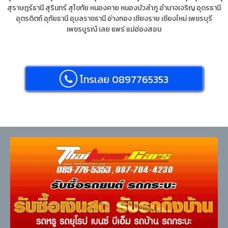
สุราษฎร์ธานี
สุรินทร์
สุโขทัย
หนองคาย
หนองบัวลำภู
อำนาจเจริญ
อุดรธานี
อุตรดิตถ์
อุทัยธานี
อุบลราชธานี
อ่างทอง
เชียงราย
เชียงใหม่
เพชรบุรี
เพชรบูรณ์
เลย
แพร่
แม่ฮ่องสอน
โทรเลย 0897765353