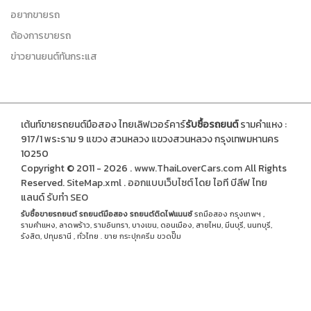
อยากขายรถ
ต้องการขายรถ
ข่าวยานยนต์ทันกระแส
เต้นท์ขายรถยนต์มือสอง ไทยเลิฟเวอร์คาร์
รับซื้อรถยนต์
รามคำแหง :
917/1 พระราม 9 แขวง สวนหลวง แขวงสวนหลวง กรุงเทพมหานคร
10250
Copyright © 2011 - 2026 .
www.ThaiLoverCars.com
All Rights
Reserved.
SiteMap.xml
.
ออกแบบเว็บไซต์
โดย ไอที บีลีฟ ไทย
แลนด์
รับทำ SEO
รับซื้อขายรถยนต์
รถยนต์มือสอง
รถยนต์ติดไฟแนนซ์
รถมือสอง กรุงเทพฯ ,
รามคำแหง, ลาดพร้าว, รามอินทรา, บางเขน, ดอนเมือง, สายไหม, มีนบุรี, นนทบุรี,
รังสิต, ปทุมธานี , ทั่วไทย . ขาย
กระปุกครีม
ขวดปั๊ม