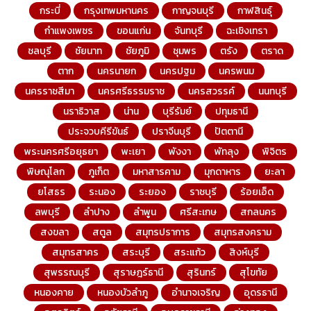
กระบี่
กรุงเทพมหานคร
กาญจนบุรี
กาฬสินธุ์
กำแพงเพชร
ขอนแก่น
จันทบุรี
ฉะเชิงเทรา
ชลบุรี
ชัยนาท
ชัยภูมิ
ชุมพร
ตรัง
ตราด
ตาก
นครนายก
นครปฐม
นครพนม
นครราชสีมา
นครศรีธรรมราช
นครสวรรค์
นนทบุรี
นราธิวาส
น่าน
บุรีรัมย์
ปทุมธานี
ประจวบคีรีขันธ์
ปราจีนบุรี
ปัตตานี
พระนครศรีอยุธยา
พะเยา
พังงา
พัทลุง
พิจิตร
พิษณุโลก
ภูเก็ต
มหาสารคาม
มุกดาหาร
ยะลา
ยโสธร
ระนอง
ระยอง
ราชบุรี
ร้อยเอ็ด
ลพบุรี
ลำปาง
ลำพูน
ศรีสะเกษ
สกลนคร
สงขลา
สตูล
สมุทรปราการ
สมุทรสงคราม
สมุทรสาคร
สระบุรี
สระแก้ว
สิงห์บุรี
สุพรรณบุรี
สุราษฎร์ธานี
สุรินทร์
สุโขทัย
หนองคาย
หนองบัวลำภู
อำนาจเจริญ
อุดรธานี