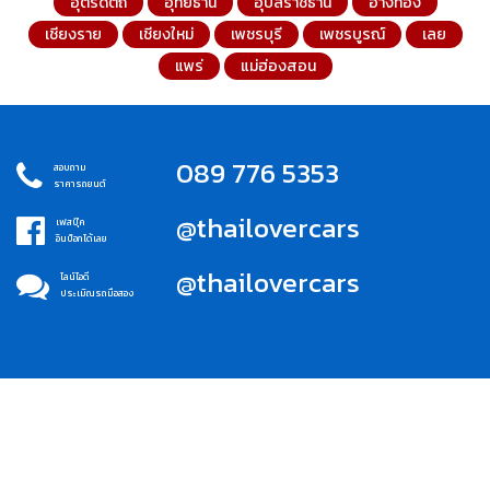
อุตรดิตถ์
อุทัยธานี
อุบลราชธานี
อ่างทอง
เชียงราย
เชียงใหม่
เพชรบุรี
เพชรบูรณ์
เลย
แพร่
แม่ฮ่องสอน
089 776 5353
สอบถาม
ราคารถยนต์
@thailovercars
เฟสบุ๊ค
อินบ็อกได้เลย
@thailovercars
ไลน์ไอดี
ประเมิณรถมือสอง